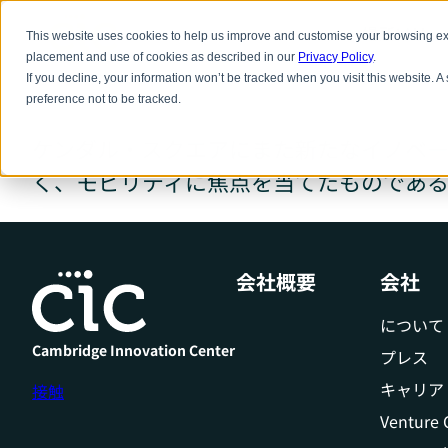
本
文
場所
ソリュ
This website uses cookies to help us improve and customise your browsing exp
へ
placement and use of cookies as described in our
Privacy Policy
.
ス
If you decline, your information won’t be tracked when you visit this website. 
キ
ッ
preference not to be tracked.
プ
ケンダル・スクエアにまた新たなイノベー
く、モビリティに焦点を当てたものであ
会社概要
会社
について
Cambridge Innovation Center
プレス
キャリア
接触
Venture 