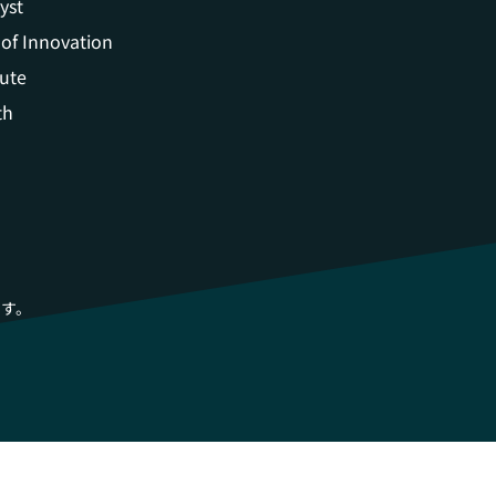
yst
 of Innovation
tute
th
じます。