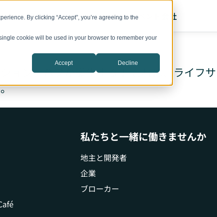
ーション
会議室
カタリスト
プログラム
イベント
会社
erience. By clicking “Accept”, you’re agreeing to the
A single cookie will be used in your browser to remember your
Accept
Decline
ション・ハブが誕生する！ これは、ライフ
る。
私たちと一緒に働きませんか
地主と開発者
企業
ブローカー
Café