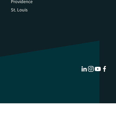
Providence
St. Louis
LinkedIn
Instagram
YouTub
Face