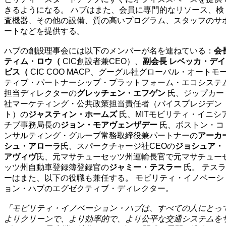
きるようになる。 ハブはまた、会員に専門的なリソース、検
査機器、その他の設備、質の高いプログラム、スタッフのサ
ートなどを提供する。
ハブの創設理事会には以下のメンバーが名を連ねている：
会
ティム・ロウ（
CIC創設者兼CEO）、
副会長 レベッカ・デイ
ビス（
CIC COO
MACP、グーグル社グローバル・オートモ
ティブ・パートナーシップ・プラットフォーム・エコシステ
担当ディレクターの
グレッチェン・エフゲン
氏、ジップカー
社マーケティング・公共政策担当責任者（バイスプレジデン
ト）の
ジャスティン・ホームズ
氏、MITモビリティ・イニシ
チブ事務局長の
ジョン・モアヴェンザデー
氏、ボストン・コ
ンサルティング・グループ常務取締役兼パートナーの
アーカ
シュ・アローラ
氏、スパークチャージ社CEOの
ジョシュア・
アヴィヴ
氏、元マサチューセッツ州運輸長官で元マサチュー
ッツ州自動車登録簿登録官の
ジャミー・テスラー
氏。 テスラ
ーはまた、以下の役職も兼任する。
モビリティ・イノベーシ
ョン・ハブのエグゼクティブ・ディレクター。
「モビリティ・イノベーション・ハブは、すべての人にとっ
よりクリーンで、より効率的で、より公平な交通システムを