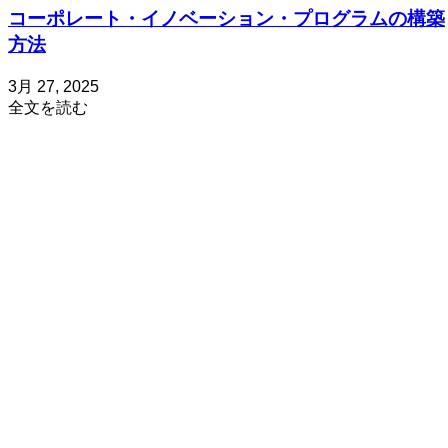
コーポレート・イノベーション・プログラムの構築
方法
投
更
3月 27, 2025
about
稿
新
全文を読む
コ
日
日
ー
4
ポ
月
2,
レ
2025
ー
ト・
イ
ノ
ベ
ー
シ
ョ
ン・
プ
ロ
グ