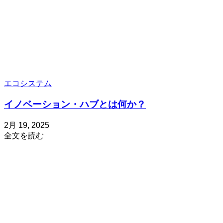
ュ
ー
–
2024-
2025
エコシステム
イノベーション・ハブとは何か？
投
更
2月 19, 2025
about
稿
新
全文を読む
イ
日
日
ノ
5
ベ
月
30,
ー
2025
シ
ョ
ン・
ハ