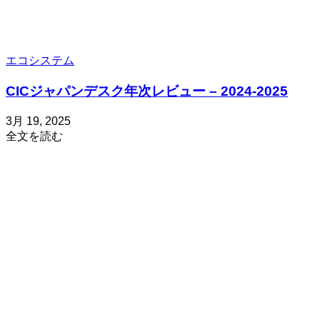
ラ
ム
の
構
エコシステム
築
方
CICジャパンデスク年次レビュー – 2024-2025
法
投
更
3月 19, 2025
about
稿
新
全文を読む
CIC
日
日
ジ
3
ャ
月
パ
19,
2025
ン
デ
ス
ク
年
次
レ
ビ