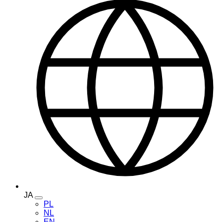
JA
Toggle
PL
language
NL
menu
EN