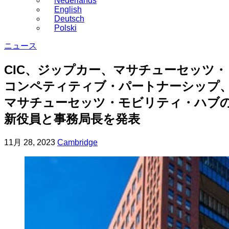
Nederlands
English
Deutsch
Polski
ニュース
CIC、ジップカー、マサチューセッツ・
コンペティティブ・パートナーシップ
マサチューセッツ・モビリティ・ハブ
新役員と事務局長を発表
投
更
11月 28, 2023
Cambridge
稿
新
日
日
5
月
30,
2025