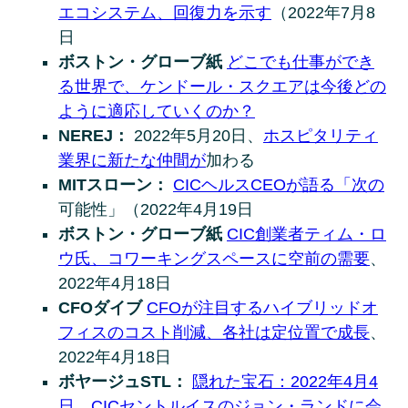
エコシステム、回復力を示す
（2022年7月8
日
ボストン・グローブ紙
どこでも仕事ができ
る世界で、ケンドール・スクエアは今後どの
ように適応していくのか？
NEREJ：
2022年5月20日、
ホスピタリティ
業界に新たな仲間が
加わる
MITスローン：
CICヘルスCEOが語る「次の
可能性」（2022年4月19日
ボストン・グローブ紙
CIC創業者ティム・ロ
ウ氏、コワーキングスペースに空前の需要
、
2022年4月18日
CFOダイブ
CFOが注目するハイブリッドオ
フィスのコスト削減、各社は定位置で成長
、
2022年4月18日
ボヤージュSTL：
隠れた宝石：2022年4月4
日、CICセントルイスのジョン・ランドに会