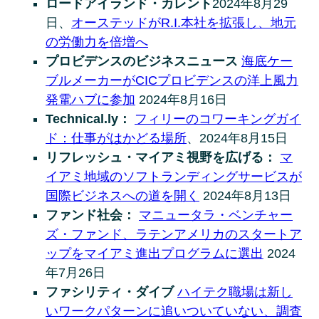
ロードアイランド・カレント
2024年8月29
日、
オーステッドがR.I.本社を拡張し、地元
の労働力を倍増へ
プロビデンスのビジネスニュース
海底ケー
ブルメーカーがCICプロビデンスの洋上風力
発電ハブに参加
2024年8月16日
Technical.ly：
フィリーのコワーキングガイ
ド：仕事がはかどる場所
、2024年8月15日
リフレッシュ・マイアミ視野を広げる：
マ
イアミ地域のソフトランディングサービスが
国際ビジネスへの道を開く
2024年8月13日
ファンド社会：
マニュータラ・ベンチャー
ズ・ファンド、ラテンアメリカのスタートア
ップをマイアミ進出プログラムに選出
2024
年7月26日
ファシリティ・ダイブ
ハイテク職場は新し
いワークパターンに追いついていない、調査