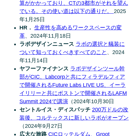
算がかかっており、CTの3都市がそれを望ん
でいる。その使い道は以下の通りだ。
2025
年1月25日
HR．
生産性を高めるワークスペースの変
革
、2024年11月18日
ラボデザインニュース
ラボの選択と艤装に
ついて知っておくべきすべてのこと
、2024
年11月14日
ヤフーファイナンス
ラボデザインツール幹
部がCIC、Labcorpと共にフィラデルフィア
で開催されるFuture Labs LIVE US、イーラ
イリリーと共にボストンで開催されるLAFM
Summit 2024で講演
（2024年10月30日
セントルイス・ディスパッチ
200万ドルの改
装後、コルテックスに新しいラボがオープン
（2024年9月27日
広大な旅路
CICロッテルダム、Groot