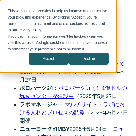
本
Toggle
文
This website uses cookies to help us improve and customise
menu
へ
your browsing experience. By clicking “Accept”, you’re
ス
agreeing to the placement and use of cookies as described
キ
in our
Privacy Policy
.
ッ
プ
If you decline, your information won’t be tracked when you
メディア掲載
visit this website. A single cookie will be used in your browser
to remember your preference not to be tracked.
Accept
Decline
フォーブス
ベンチャーカフェがロンドンで
創業、発明エージェンシーが支援
2025年5
月27日
ボロパーク24
：
ボロパーク近くに1億ドルの
気候センターが建設中
（2025年5月27日
ラボマネージャー
マルチサイト・ラボにお
ける人材とプロセスの調整
（2025年5月27日
開催
ニューヨークYIMBY
2025年5月24日、
ニュ