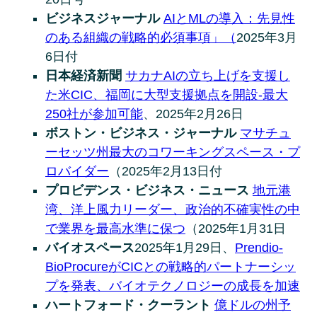
ビジネスジャーナル
AIとMLの導入：先見性
のある組織の戦略的必須事項」（
2025年3月
6日付
日本経済新聞
サカナAIの立ち上げを支援し
た米CIC、福岡に大型支援拠点を開設-最大
250社が参加可能
、2025年2月26日
ボストン・ビジネス・ジャーナル
マサチュ
ーセッツ州最大のコワーキングスペース・プ
ロバイダー
（2025年2月13日付
プロビデンス・ビジネス・ニュース
地元港
湾、洋上風力リーダー、政治的不確実性の中
で業界を最高水準に保つ
（2025年1月31日
バイオスペース
2025年1月29日、
Prendio-
BioProcureがCICとの戦略的パートナーシッ
プを発表、バイオテクノロジーの成長を加速
ハートフォード・クーラント
億ドルの州予