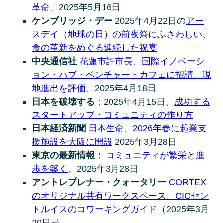
革命
、2025年5月16日
ケンブリッジ・デー
2025年4月22日の
アー
スデイ（地球の日）の前夜祭にふさわしい、
食の革新をめぐる連続した祝宴
中央通信社
花蓮市許市長、国際イノベーシ
ョン・ハブ・ベンチャー・カフェに招請、現
地進出を評価
、2025年4月18日
日本を破壊する
：2025年4月15日、
成功する
スタートアップ・コミュニティの作り方
日本経済新聞
日本生命、2026年春に起業支
援施設を大阪に開設
2025年3月28日
東京の最新情報：
コミュニティが繁栄と進
歩を築く
、2025年3月28日
アントレプレナー・クォータリー
CORTEX
のオリジナル共有ワークスペース、CICセン
トルイスのコワーキングガイド
（2025年3月
20日号