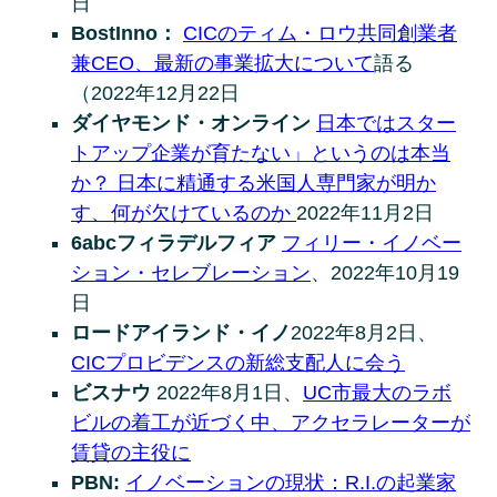
日
BostInno：
CICのティム・ロウ共同創業者
兼CEO、最新の事業拡大について
語る
（2022年12月22日
ダイヤモンド・オンライン
日本ではスター
トアップ企業が育たない」というのは本当
か？ 日本に精通する米国人専門家が明か
す、何が欠けているのか
2022年11月2日
6abcフィラデルフィア
フィリー・イノベー
ション・セレブレーション
、2022年10月19
日
ロードアイランド・イノ
2022年8月2日、
CICプロビデンスの新総支配人に会う
ビスナウ
2022年8月1日、
UC市最大のラボ
ビルの着工が近づく中、アクセラレーターが
賃貸の主役に
PBN:
イノベーションの現状：R.I.の起業家