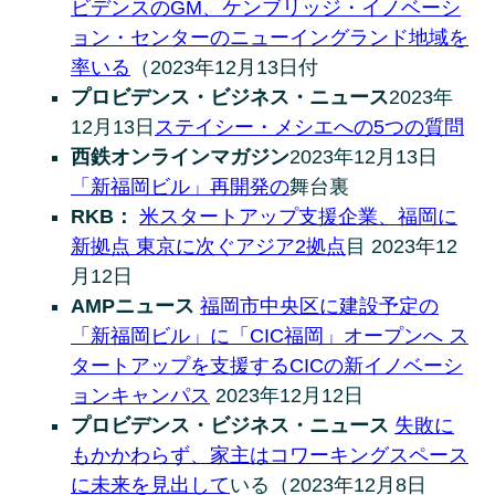
ビデンスのGM、ケンブリッジ・イノベーシ
ョン・センターのニューイングランド地域を
率いる
（2023年12月13日付
プロビデンス・ビジネス・ニュース
2023年
12月13日
ステイシー・メシエへの5つの質問
西鉄オンラインマガジン
2023年12月13日
「新福岡ビル」再開発の
舞台裏
RKB：
米スタートアップ支援企業、福岡に
新拠点 東京に次ぐアジア2拠点
目 2023年12
月12日
AMPニュース
福岡市中央区に建設予定の
「新福岡ビル」に「CIC福岡」オープンへ ス
タートアップを支援するCICの新イノベーシ
ョンキャンパス
2023年12月12日
プロビデンス・ビジネス・ニュース
失敗に
もかかわらず、家主はコワーキングスペース
に未来を見出して
いる（2023年12月8日