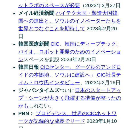
ットラボのスペースが必要
（2023年2月27日
メイル経済新聞
ハイテク大国・製造大国韓
国への進出と、ソウルのイノベーターたちを
世界とつなぐことを期待して
2023年2月20
日
韓国医療新聞
CIC、韓国にディープテック、
バイオ、ロボット開発のためのイノベーショ
ン
スペースを創設 2023年2月20日
韓国日報
CICセンター、グーグルのアンドロ
イドの本拠地、ソウルに建設へ」 CIC社長テ
ィム・ロウ氏インタビュー
、2023年2月16日
ジャパンタイムズ
ついに
日本のスタートアッ
プ・シーンが大きく飛躍する準備が整ったの
かも
しれない。
PBN：
プロビデンス、世界のCICネットワ
ークが記録的な成長でリード
2023年1月10