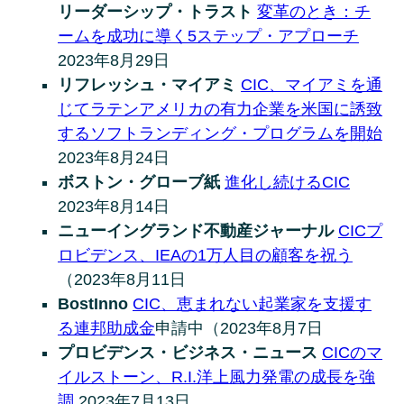
リーダーシップ・トラスト
変革のとき：チ
ームを成功に導く5ステップ・アプローチ
2023年8月29日
リフレッシュ・マイアミ
CIC、マイアミを通
じてラテンアメリカの有力企業を米国に誘致
するソフトランディング・プログラムを開始
2023年8月24日
ボストン・グローブ紙
進化し続けるCIC
2023年8月14日
ニューイングランド不動産ジャーナル
CICプ
ロビデンス、IEAの1万人目の顧客を祝う
（2023年8月11日
BostInno
CIC、恵まれない起業家を支援す
る連邦助成金
申請中（2023年8月7日
プロビデンス・ビジネス・ニュース
CICのマ
イルストーン、R.I.洋上風力発電の成長を強
調
2023年7月13日