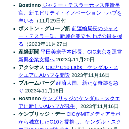
BostInno
ジャミー・テスラー元マス運輸長
官、新モビリティ・イノベーション・ハブを
率いる
（11月29日付
ボストン・グローブ紙
前運輸局長のジャミ
ー・テスラー氏、新興企業立ち上げの鍵を握
る
（2023年11月27日
産経新聞
平田美奈子本部長、CIC東京を運営
新興企業支援へ
2023年11月20日
アクシオス
CICとC10 Labs、ケンダル・ス
クエアにAIハブを開設
2023年11月16日
ブルームバーグ
経済大国、新たな奇跡を急
ぐ
2023年11月16日
BostInno
ケンブリッジのケンダル・スクエ
アに新しいAIハブが誕生
、2023年11月16日
ケンブリッジ・デー
CICがMITメディアラボ
から独立したC10と提携し、ケンダル・スク