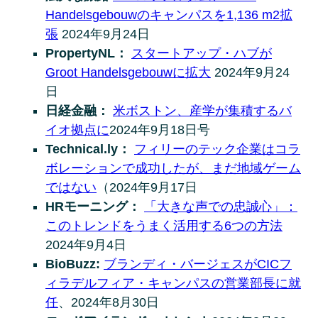
Handelsgebouwのキャンパスを1,136 m2拡
張
2024年9月24日
PropertyNL：
スタートアップ・ハブが
Groot Handelsgebouwに拡大
2024年9月24
日
日経金融：
米ボストン、産学が集積するバ
イオ拠点に
2024年9月18日号
Technical.ly：
フィリーのテック企業はコラ
ボレーションで成功したが、まだ地域ゲーム
ではない
（2024年9月17日
HRモーニング：
「大きな声での忠誠心」：
このトレンドをうまく活用する6つの方法
2024年9月4日
BioBuzz:
ブランディ・バージェスがCICフ
ィラデルフィア・キャンパスの営業部長に就
任
、2024年8月30日