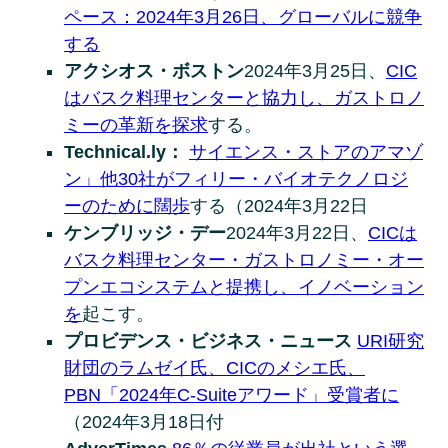
ペース：2024年3月26日、グローバルに競争
する
アクシオス・ボストン
2024年3月25日、
CIC
はバスク料理センターと協力し、ガストロノ
ミーの革新を探求
する。
Technical.ly：
サイエンス・ストアのアマゾ
ン」他30社がフィリー・バイオテクノロジ
ーのために闊歩
する（2024年3月22日
ケンブリッジ・デー
2024年3月22日、
CICは
バスク料理センター・ガストロノミー・オー
プンエコシステムと提携し、イノベーション
を
起こす。
プロビデンス・ビジネス・ニュース
URI研究
財団のラムゼイ氏、CICのメシエ氏、
PBN「2024年C-Suiteアワード」受賞者に
（2024年3月18日付