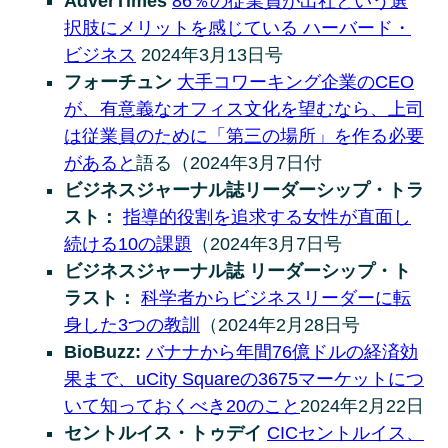
AdverTimes
86％の従業員が出社という選
択肢にメリットを感じている ハーバード・
ビジネス
2024年3月13日号
フォーチュン
大手コワーキング企業のCEO
が、有意義なオフィス文化を望むなら、上司
は従業員のために「第三の場所」を作る必要
があると
語る（2024年3月7日付
ビジネスジャーナル誌リーダーシップ・トラ
スト：
指導的役割を追求する女性が直面し
続ける10の課題
（2024年3月7日号
ビジネスジャーナル誌 リーダーシップ・ト
ラスト：
科学者からビジネスリーダーに転
身した3つの教訓
（2024年2月28日号
BioBuzz:
バナナから年間76億ドルの経済効
果まで、uCity Squareの3675マーケットにつ
いて知っておくべき20のこと
2024年2月22日
セントルイス・トゥデイ
CICセントルイス、