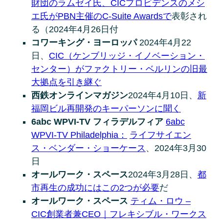
財団のラムゼイ氏、CICプロビデンスのメシ
エ氏がPBN主催のC-Suite Awardsで
表彰され
る（2024年4月26日付
コワーキング・ヨーロッパ
2024年4月22
日、
CIC（ケンブリッジ・イノベーション・
センター）がファクトリー・ベルリンの旧最
大拠点を引き継ぐ
西鉄オンラインマガジン
2024年4月10日、
新
福岡ビル再開発のキーパーソンに聞く
6abc WPVI-TV フィラデルフィア
6abc
WPVI-TV Philadelphia：
ライフサイエン
ス・ベンダー・ショーケース
、2024年3月30
日
オールワーク・スペース
2024年3月28日、
都
市再生の成功にはこの2つが必要
だ
オールワーク・スペース
ティム・ロウ –
CIC創業者兼CEO｜フレキシブル・ワークス