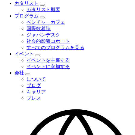
menu
カタリスト
Toggle
カタリスト概要
カ
プログラム
タ
Toggle
ベンチャーカフェ
リ
プ
ス
国際軟着陸
ロ
ト
ジャパンデスク
グ
menu
ラ
社会的影響コホート
ム
すべてのプログラムを見る
menu
イベント
Toggle
イベントを主催する
イ
イベントに参加する
ベ
会社
ン
Toggle
ト
について
会
menu
ブログ
社
キャリア
menu
プレス