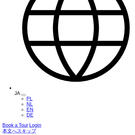
JA
Toggle
PL
language
NL
menu
EN
DE
Book a Tour
Login
本文へスキップ