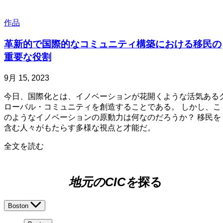
グ、
コ
作品
ー
ホ
革新的で国際的なコミュニティ構築における移民の
ー
重要な役割
ト
募
投
更
9月 15, 2023
集
稿
新
開
今日、国際化とは、イノベーションが花開くような活気ある
日
日
始
ローバル・コミュニティを創造することである。 しかし、こ
8
のようなイノベーションの原動力は何なのだろうか？ 移民を
月
含む人々がもたらす多様な視点と才能だ。
8,
2024
about
全文を読む
革
新
的
地元のCICを
探る
で
国
Boston
際
的