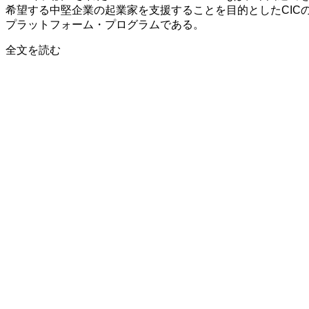
2025
希望する中堅企業の起業家を支援することを目的としたCIC
プラットフォーム・プログラムである。
about
全文を読む
CIC
イ
ン
タ
ー
ナ
シ
ョ
ナ
ル・
ソ
フ
ト
ラ
ン
デ
ィ
ン