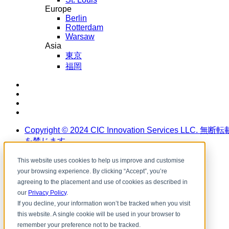
Europe
Berlin
Rotterdam
Warsaw
Asia
東京
福岡
LinkedIn
Instagram
YouTube
Facebook
Copyright ©️ 2024 CIC Innovation Services LLC. 無断転
を禁じます。
This website uses cookies to help us improve and customise
your browsing experience. By clicking “Accept”, you’re
agreeing to the placement and use of cookies as described in
our
Privacy Policy
.
If you decline, your information won’t be tracked when you visit
this website. A single cookie will be used in your browser to
remember your preference not to be tracked.