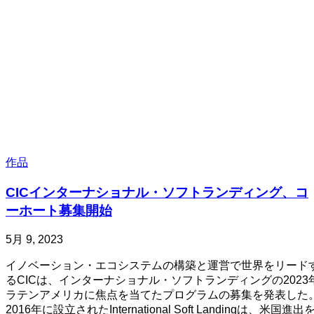
作品
CICインターナショナル・ソフトランディング、コ
ーホート募集開始
投
更
5月 9, 2023
稿
新
イノベーション・エコシステムの構築と運営で世界をリード
日
日
るCICは、インターナショナル・ソフトランディングの2023
5
ラテンアメリカに焦点を当てたプログラムの募集を発表した
月
2016年に設立されたInternational Soft Landingは、米国進出
30,