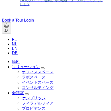
CICのグローバル拠点からの最新ニュースをチェックしま
しょう
Book a Tour
Login
Change
JA
language
PL
NL
EN
DE
場所
ソリューション
Toggle
オフィススペース
ソ
ラボスペース
リ
イベントスペース
ュ
ー
コンサルティング
シ
会議室
Toggle
ョ
ケンブリッジ
会
ン
フィラデルフィア
議
menu
プロビデンス
室