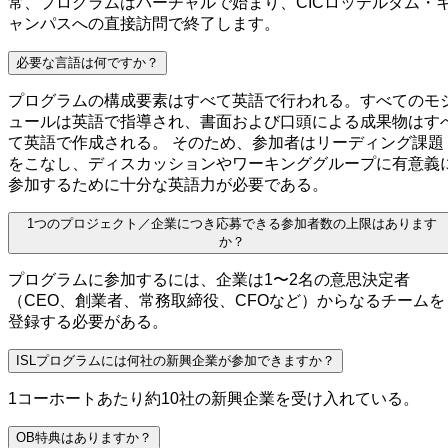
常、プログラムはバーチャルで始まり、CICロッテルダム・
ャンパスへの直接訪問で終了します。
必要な言語は何ですか？
プログラムの構成要素はすべて英語で行われる。すべてのモ
ュールは英語で指導され、書面および口頭による成果物はす
て英語で作成される。 そのため、参加者はリーディング課題
をこなし、ディスカッションやワーキンググループに有意義
参加するために十分な英語力が必要である。
1つのプロジェクト／企業につき応募できる参加者数の上限はあります
か？
プログラムに参加するには、企業は1〜2名の意思決定者
（CEO、創業者、常務取締役、CFOなど）からなるチームを
登録する必要がある。
ISLプログラムには何社の新興企業が参加できますか？
1コーホートあたり約10社の新興企業を受け入れている。
OB特典はありますか？