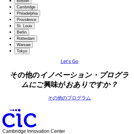
Boston
な
Cambridge
コ
Philadelphia
ミ
Providence
ュ
St. Louis
ニ
Berlin
テ
Rotterdam
ィ
Warsaw
構
Tokyo
築
に
Let’s Go
お
け
その他の
イノベーション・プログラ
る
ムに
ご興味が
おありですか？
移
民
の
その他のプログラム
重
要
な
役
割
Cambridge Innovation Center