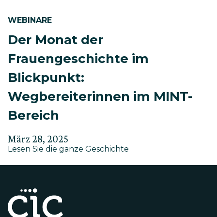
WEBINARE
Der Monat der
Frauengeschichte im
Blickpunkt:
Wegbereiterinnen im MINT-
Bereich
Verfasst
Aktualisiert
März 28, 2025
about
am
Lesen Sie die ganze Geschichte
am
Der
Mai
Monat
9,
der
Frauengeschichte
2025
im
Blickpunkt:
Wegbereiterinnen