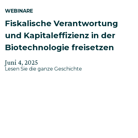
WEBINARE
Fiskalische Verantwortung
und Kapitaleffizienz in der
Biotechnologie freisetzen
Verfasst
Aktualisiert
Juni 4, 2025
about
am
Lesen Sie die ganze Geschichte
am
Fiskalische
Juni
Verantwortung
4,
und
Kapitaleffizienz
2025
in
der
Biotechnologie
freisetzen