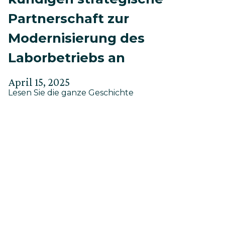
Partnerschaft zur
Modernisierung des
Laborbetriebs an
Verfasst
Aktualisiert
April 15, 2025
about
am
Lesen Sie die ganze Geschichte
am
Service
Mai
Insight
29,
und
CIC
2025
kündigen
strategische
Partnerschaft
zur
Modernisierung
des
Laborbetriebs
an