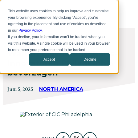
Zum
Toggl
Hauptinhalt
This website uses cookies to help us improve and customise
menu
springen
your browsing experience. By clicking “Accept”, you’re
agreeing to the placement and use of cookies as described
in our
Privacy Policy
.
If you decline, your information won’t be tracked when you
DAS ÖKOSYSTEM
visit this website. A single cookie will be used in your browser
to remember your preference not to be tracked.
Warum Biowissenschafts-
Accept
Decline
Innovatoren Philadelphia
bevorzugen
Verfasst
Aktualisiert
Juni 5, 2025
NORTH AMERICA
am
am
Juni
5,
2025