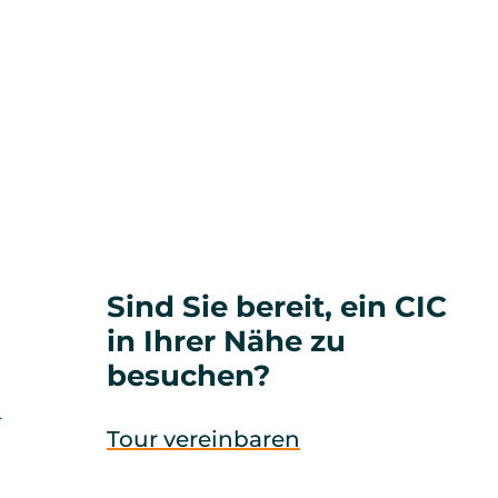
nternehmen
Book a Tour
Login
DE
CHANGE
LANGUAG
Sind Sie bereit, ein CIC
!
in Ihrer Nähe zu
besuchen?
h
Tour vereinbaren