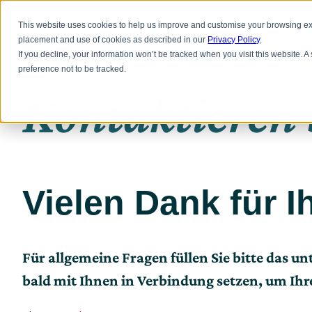
Zum
Hauptinhalt
Bürofläche
Laborraum
Meeting Ro
This website uses cookies to help us improve and customise your browsing exp
springen
placement and use of cookies as described in our
Privacy Policy
.
If you decline, your information won’t be tracked when you visit this website. 
preference not to be tracked.
Kontaktieren 
Vielen Dank für I
Für allgemeine Fragen füllen Sie bitte das 
bald mit Ihnen in Verbindung setzen, um Ihr