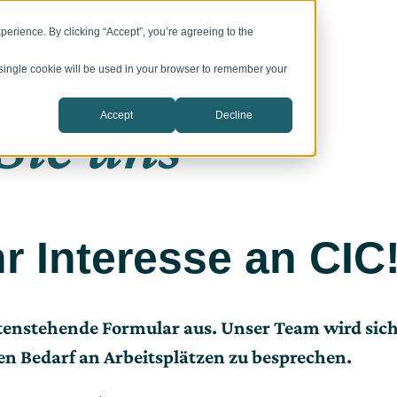
oms
Über
Karriere
Presse
Programme
Veranstaltungen
U
erience. By clicking “Accept”, you’re agreeing to the
A single cookie will be used in your browser to remember your
Sie uns
Accept
Decline
hr Interesse an CIC
untenstehende Formular aus. Unser Team wird sic
en Bedarf an Arbeitsplätzen zu besprechen.