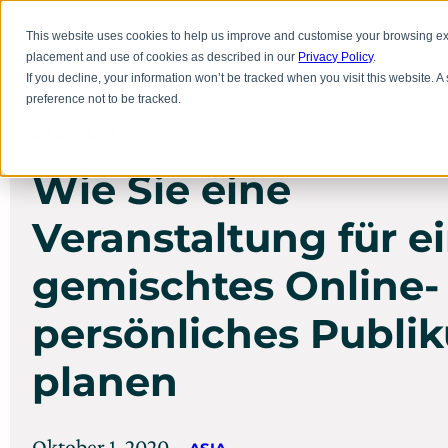
Zum
Hauptinhalt
Inno
This website uses cookies to help us improve and customise your browsing exp
springen
placement and use of cookies as described in our
Privacy Policy
.
If you decline, your information won’t be tracked when you visit this website. 
preference not to be tracked.
DAS WERK
Wie Sie eine
Veranstaltung für e
gemischtes Online-
persönliches Publi
planen
Verfasst
Aktualisiert
Oktober 1, 2020