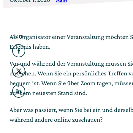
ASIA
am
am
September
12,
Als Organisator einer Veranstaltung möchten Si
AKTIE
2024
Erlebnis haben.
Facebook
Vor und während der Veranstaltung müssen Sie 
erreichen. Wenn Sie ein persönliches Treffen v
Twitter
bequem ist. Wenn Sie über Zoom tagen, müssen 
auf dem neuesten Stand sind.
LinkedIn
Aber was passiert, wenn Sie bei ein und ders
während andere online zuschauen?