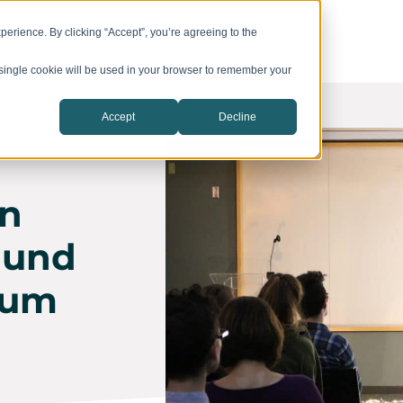
vation Campuses
CIC Catalyst
Company
erience. By clicking “Accept”, you’re agreeing to the
A single cookie will be used in your browser to remember your
Accept
Decline
in
 und
kum