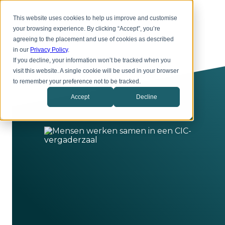
Overslaan
Toggl
naar
This website uses cookies to help us improve and customise
menu
hoofdinhoud
your browsing experience. By clicking “Accept”, you’re
agreeing to the placement and use of cookies as described
in our
Privacy Policy
.
If you decline, your information won’t be tracked when you
visit this website. A single cookie will be used in your browser
to remember your preference not to be tracked.
Accept
Decline