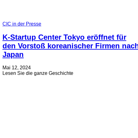
CIC in der Presse
K-Startup Center Tokyo eröffnet für
den Vorstoß koreanischer Firmen nac
Japan
Verfasst
Aktualisiert
Mai 12, 2024
am
am
about
Lesen Sie die ganze Geschichte
Juli
K-
19,
Startup
2024
Center
Tokyo
eröffnet
für
den
Vorstoß
koreanischer
Firmen
nach