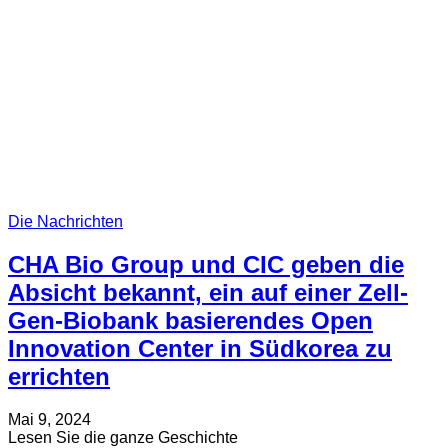
Innovationszentrum
für
Zell-
und
Gentherapie
Die Nachrichten
CHA Bio Group und CIC geben die
Absicht bekannt, ein auf einer Zell-
Gen-Biobank basierendes Open
Innovation Center in Südkorea zu
errichten
Verfasst
Aktualisiert
Mai 9, 2024
am
am
about
Lesen Sie die ganze Geschichte