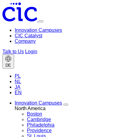
Toggle
menu
Innovation Campuses
CIC Catalyst
Company
Talk to Us
Login
Change
DE
language
PL
NL
JA
EN
Innovation Campuses
Toggle
North America
Innovation
Boston
Campuses
Cambridge
menu
Philadelphia
Providence
St. Louis