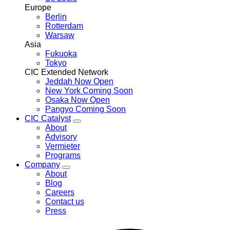
Europe
Berlin
Rotterdam
Warsaw
Asia
Fukuoka
Tokyo
CIC Extended Network
Jeddah
Now Open
New York
Coming Soon
Osaka
Now Open
Pangyo
Coming Soon
CIC Catalyst
Toggle
About
CIC
Advisory
Catalyst
Vermieter
menu
Programs
Company
Toggle
About
Company
Blog
menu
Careers
Contact us
Press