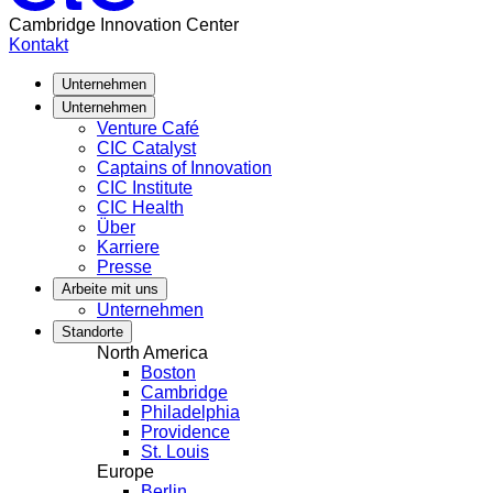
und
Cambridge Innovation Center
ProColombia
Kontakt
unterstützen
gemeinsam
Unternehmen
10
Unternehmen
Startups,
Venture Café
die
CIC Catalyst
in
Captains of Innovation
die
CIC Institute
Vereinigten
CIC Health
Staaten
Über
expandieren
Karriere
wollen
Presse
Arbeite mit uns
Unternehmen
Standorte
North America
Boston
Cambridge
Philadelphia
Providence
St. Louis
Europe
Berlin