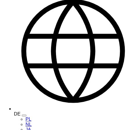
DE
Toggle
PL
language
NL
menu
JA