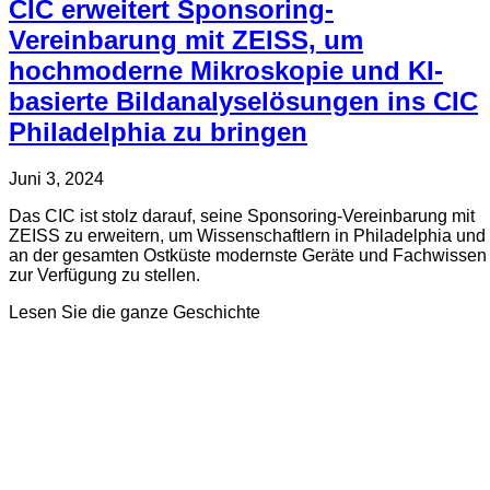
CIC erweitert Sponsoring-
Vereinbarung mit ZEISS, um
hochmoderne Mikroskopie und KI-
basierte Bildanalyselösungen ins CIC
Philadelphia zu bringen
Verfasst
Aktualisiert
Juni 3, 2024
am
am
Das CIC ist stolz darauf, seine Sponsoring-Vereinbarung mit
Mai
ZEISS zu erweitern, um Wissenschaftlern in Philadelphia und
30,
an der gesamten Ostküste modernste Geräte und Fachwissen
2025
zur Verfügung zu stellen.
about
Lesen Sie die ganze Geschichte
CIC
erweitert
Sponsoring-
Vereinbarung
mit
ZEISS,
um
hochmoderne
Mikroskopie