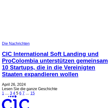
Die Nachrichten
CIC International Soft Landing und
ProColombia unterstützen gemeinsam
10 Startups, die in die Vereinigten
Staaten expandieren wollen
Verfasst
Aktualisiert
April 26, 2024
am
am
about
Lesen Sie die ganze Geschichte
Posts
Seite
Seite
Seite
Seite
Seite
Seite
Mai
Seite
CIC
1
…
3
4
5
6
7
…
15
30,
International
pagination
2025
Soft
Landing