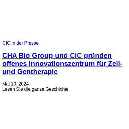
Japan
CIC in der Presse
CHA Bio Group und CIC gründen
offenes Innovationszentrum für Zell-
und Gentherapie
Verfasst
Aktualisiert
Mai 10, 2024
am
am
about
Lesen Sie die ganze Geschichte
Juli
CHA
19,
Bio
2024
Group
und
CIC
gründen
offenes