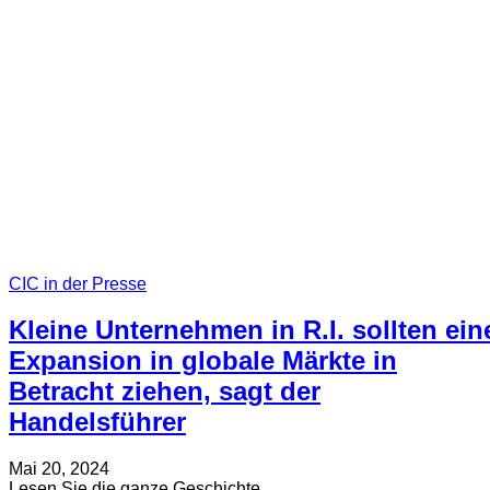
und
KI-
basierte
Bildanalyselösungen
ins
CIC
Philadelphia
zu
bringen
CIC in der Presse
Kleine Unternehmen in R.I. sollten ein
Expansion in globale Märkte in
Betracht ziehen, sagt der
Handelsführer
Verfasst
Aktualisiert
Mai 20, 2024
am
am
about
Lesen Sie die ganze Geschichte