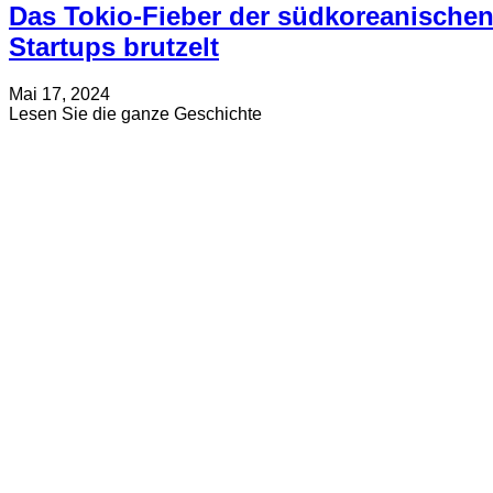
Das Tokio-Fieber der südkoreanische
Startups brutzelt
Verfasst
Aktualisiert
Mai 17, 2024
am
am
about
Lesen Sie die ganze Geschichte
Juli
Das
19,
Tokio-
2024
Fieber
der
südkoreanischen
Startups
brutzelt