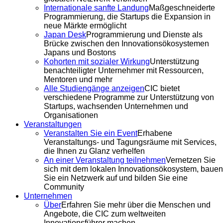
Internationale sanfte Landung
Maßgeschneiderte
Programmierung, die Startups die Expansion in
neue Märkte ermöglicht
Japan Desk
Programmierung und Dienste als
Brücke zwischen den Innovationsökosystemen
Japans und Bostons
Kohorten mit sozialer Wirkung
Unterstützung
benachteiligter Unternehmer mit Ressourcen,
Mentoren und mehr
Alle Studiengänge anzeigen
CIC bietet
verschiedene Programme zur Unterstützung von
Startups, wachsenden Unternehmen und
Organisationen
Veranstaltungen
Veranstalten Sie ein Event
Erhabene
Veranstaltungs- und Tagungsräume mit Services,
die Ihnen zu Glanz verhelfen
An einer Veranstaltung teilnehmen
Vernetzen Sie
sich mit dem lokalen Innovationsökosystem, bauen
Sie ein Netzwerk auf und bilden Sie eine
Community
Unternehmen
Über
Erfahren Sie mehr über die Menschen und
Angebote, die CIC zum weltweiten
Innovationsführer machen