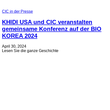
CIC in der Presse
KHIDI USA und CIC veranstalten
gemeinsame Konferenz auf der BIO
KOREA 2024
Verfasst
Aktualisiert
April 30, 2024
am
am
about
Lesen Sie die ganze Geschichte
Juli
KHIDI
19,
USA
2024
und
CIC
veranstalten
gemeinsame
Konferenz
auf
der
BIO
KOREA
2024