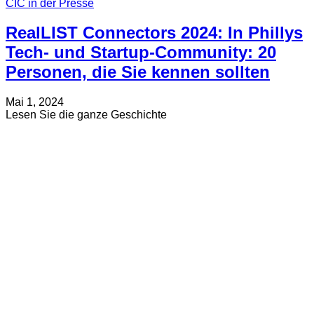
CIC in der Presse
RealLIST Connectors 2024: In Phillys
Tech- und Startup-Community: 20
Personen, die Sie kennen sollten
Verfasst
Aktualisiert
Mai 1, 2024
am
am
about
Lesen Sie die ganze Geschichte
Juli
RealLIST
19,
Connectors
2024
2024:
In
Phillys
Tech-
und
Startup-
Community:
20
Personen,
die
Sie
kennen
sollten