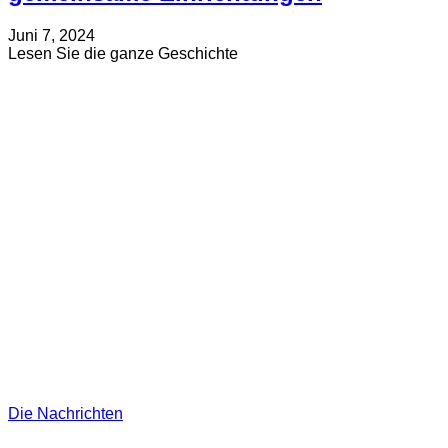
Verfasst
Aktualisiert
Juni 7, 2024
am
am
about
Lesen Sie die ganze Geschichte
Juli
Kollaborative
19,
Wissenschaft
2024
und
gemeinsame
Einrichtungen
Die Nachrichten