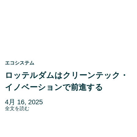
ゃ
な
い：
CIC
ロ
ッ
テ
ル
ダ
ム
の
次
エコシステム
の
章
ロッテルダムはクリーンテック・
に
つ
イノベーションで前進する
い
て
の
投
更
4月 16, 2025
対
稿
about
新
全文を読む
話
ロ
日
日
ッ
5
テ
ル
月
ダ