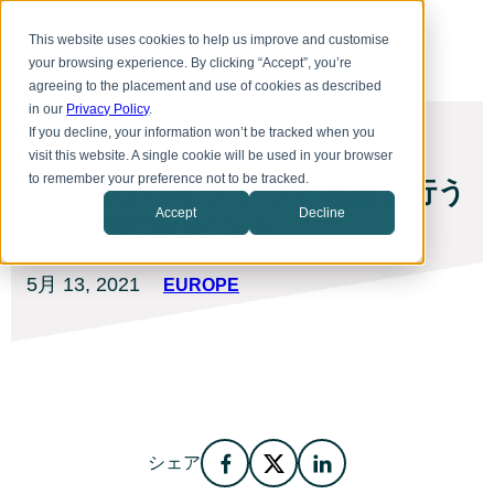
本
Toggle
文
This website uses cookies to help us improve and customise
menu
へ
your browsing experience. By clicking “Accept”, you’re
ス
agreeing to the placement and use of cookies as described
キ
in our
Privacy Policy
.
ッ
プ
If you decline, your information won’t be tracked when you
作品
visit this website. A single cookie will be used in your browser
to remember your preference not to be tracked.
効果的なハイブリッド会議を行う
Accept
Decline
ための9つのヒント
投
更
5月 13, 2021
EUROPE
稿
新
日
日
5
月
13,
2021
シェア
Facebook
Twitter
LinkedIn