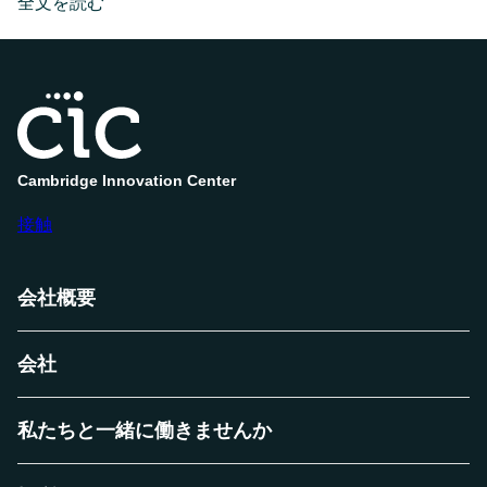
稿
about
新
全文を読む
CIC
日
日
ロ
5
ッ
テ
月
ル
30,
ダ
2025
ム・
イ
ン
Cambridge Innovation Center
パ
ク
接触
ト・
レ
ポ
ー
会社概要
ト
–
2024
会社
年
私たちと一緒に働きませんか