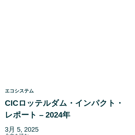
4
ポ
レ
月
ー
2,
ト・
2025
イ
ノ
ベ
ー
シ
ョ
ン・
プ
ロ
グ
ラ
ム
の
エコシステム
構
築
CICロッテルダム・インパクト・
方
法
レポート – 2024年
投
更
3月 5, 2025