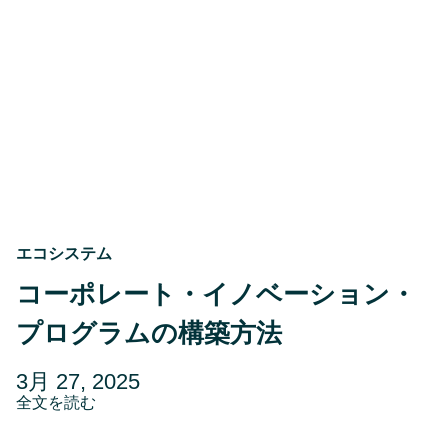
29,
ム
2025
は
ク
リ
ー
ン
テ
ッ
ク・
イ
ノ
ベ
ー
シ
エコシステム
ョ
ン
コーポレート・イノベーション・
で
前
プログラムの構築方法
進
す
る
投
更
3月 27, 2025
稿
about
新
全文を読む
コ
日
日
ー