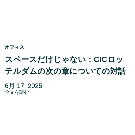
オフィス
スペースだけじゃない：CICロッ
テルダムの次の章についての対話
投
更
6月 17, 2025
稿
about
新
全文を読む
ス
日
日
ペ
5
ー
ス
月
だ
30,
け
2025
じ