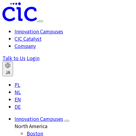
Toggle
menu
Innovation Campuses
CIC Catalyst
Company
Talk to Us
Login
Change
JA
language
PL
NL
EN
DE
Innovation Campuses
Toggle
North America
Innovation
Boston
Campuses