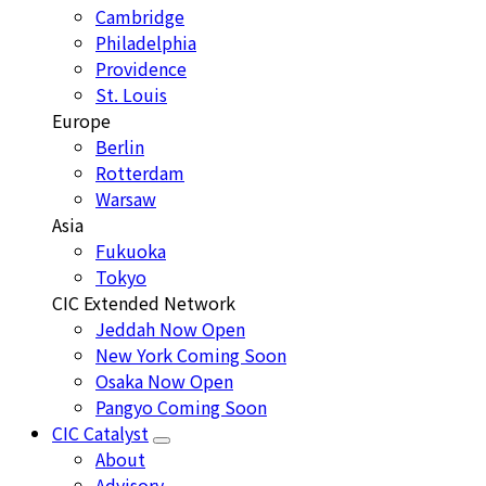
Cambridge
menu
Philadelphia
Providence
St. Louis
Europe
Berlin
Rotterdam
Warsaw
Asia
Fukuoka
Tokyo
CIC Extended Network
Jeddah
Now Open
New York
Coming Soon
Osaka
Now Open
Pangyo
Coming Soon
CIC Catalyst
Toggle
About
CIC
Advisory