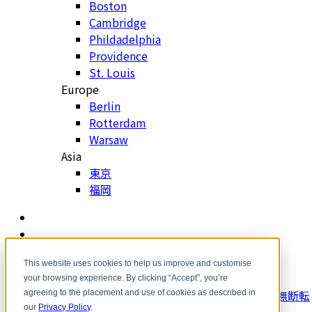
Boston
Cambridge
Phildadelphia
Providence
St. Louis
Europe
Berlin
Rotterdam
Warsaw
Asia
東京
福岡
LinkedIn
Instagram
YouTube
Facebook
This website uses cookies to help us improve and customise
your browsing experience. By clicking “Accept”, you’re
Copyright ©️ 2024 CIC Innovation Services LLC. 無断転
agreeing to the placement and use of cookies as described in
our
Privacy Policy
.
載を禁じます。