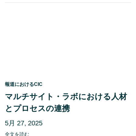
イ
オ
テ
ク
ノ
ロ
ジ
ー
に
お
け
る
財
政
責
任
報道におけるCIC
と
資
マルチサイト・ラボにおける人材
本
効
とプロセスの連携
率
の
向
投
更
5月 27, 2025
上
稿
新
about
全文を読む