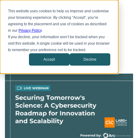
本
Toggle
文
This website uses cookies to help us improve and customise
menu
へ
your browsing experience. By clicking “Accept”, you’re
ス
agreeing to the placement and use of cookies as described
キ
in our
Privacy Policy
.
ッ
プ
If you decline, your information won’t be tracked when you
St. Louis
visit this website. A single cookie will be used in your browser
to remember your preference not to be tracked.
Accept
Decline
表示中 1-10 の 25