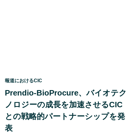
ト
月
ロ
20,
ポ
2025
レ
ー
シ
ョ
ン
入
門,
Maxcyte
搭
載
報道におけるCIC
Prendio-BioProcure、バイオテク
ノロジーの成長を加速させるCIC
との戦略的パートナーシップを発
表