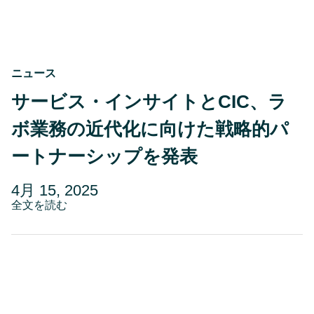
ス、
CIC
セ
ン
ト
ル
ニュース
イ
ス
サービス・インサイトとCIC、ラ
の
コ
ボ業務の近代化に向けた戦略的パ
ワ
ー
ートナーシップを発表
キ
ン
グ
投
更
4月 15, 2025
ガ
稿
about
新
全文を読む
イ
サ
日
日
ド
ー
5
ビ
ス・
月
イ
29,
ン
2025
サ
イ