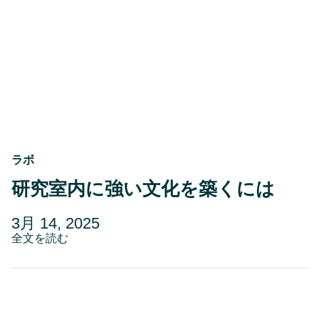
ト
と
CIC、
ラ
ボ
業
務
の
近
代
化
に
向
ラボ
け
た
研究室内に強い文化を築くには
戦
略
投
更
3月 14, 2025
的
パ
稿
about
新
全文を読む
ー
研
日
日
ト
究
ナ
5
室
ー
内
月
シ
に
29,
ッ
強