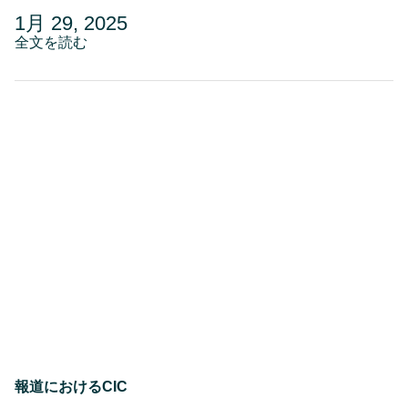
投
更
1月 29, 2025
稿
about
新
全文を読む
Prendio-
日
日
BioProcure、
1
バ
イ
月
オ
30,
テ
2025
ク
ノ
ロ
ジ
ー
の
成
長
を
加
速
さ
せ
る
CIC
報道におけるCIC
と