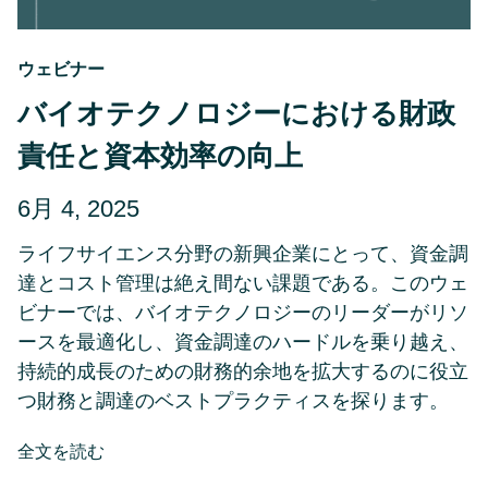
ウェビナー
バイオテクノロジーにおける財政
責任と資本効率の向上
投
更
6月 4, 2025
稿
新
ライフサイエンス分野の新興企業にとって、資金調
日
日
達とコスト管理は絶え間ない課題である。このウェ
6
ビナーでは、バイオテクノロジーのリーダーがリソ
月
4,
ースを最適化し、資金調達のハードルを乗り越え、
2025
持続的成長のための財務的余地を拡大するのに役立
つ財務と調達のベストプラクティスを探ります。
about
全文を読む
バ