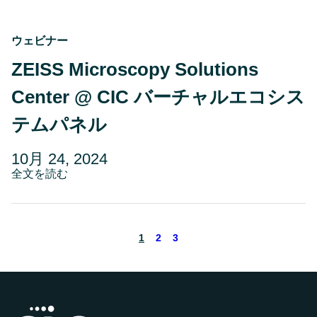
く
べ
き
す
ウェビナー
べ
て
ZEISS Microscopy Solutions
Center @ CIC バーチャルエコシス
テムパネル
投
更
10月 24, 2024
稿
about
新
全文を読む
ZEISS
日
日
Microscopy
2
Solutions
Center
月
Posts
@
ペ
ペ
ペ
1
2
3
20,
ー
ー
ー
CIC
pagination
ジ
ジ
ジ
2025
バ
ー
チ
ャ
ル