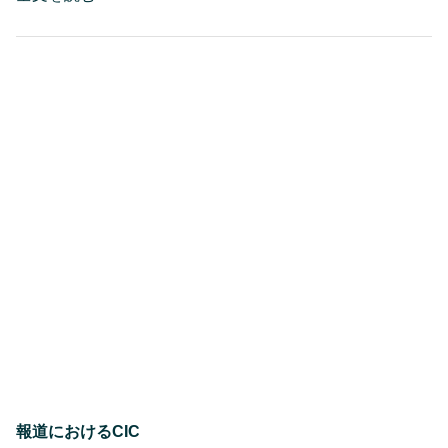
日
日
マ
5
ル
チ
月
サ
28,
イ
ト・
2025
ラ
ボ
に
お
け
る
人
材
と
プ
ロ
セ
ス
の
連
携
報道におけるCIC