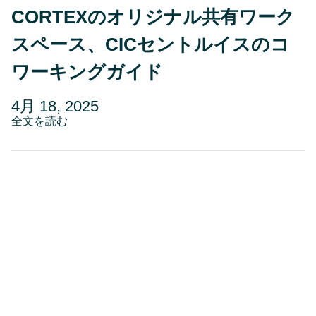
CORTEXのオリジナル共有ワーク
スペース、CICセントルイスのコ
ワーキングガイド
投
更
4月 18, 2025
稿
about
新
全文を読む
CORTEX
日
日
の
4
オ
リ
月
ジ
22,
ナ
2025
ル
共
有
ワ
ー
ク
ス
ペ
ー