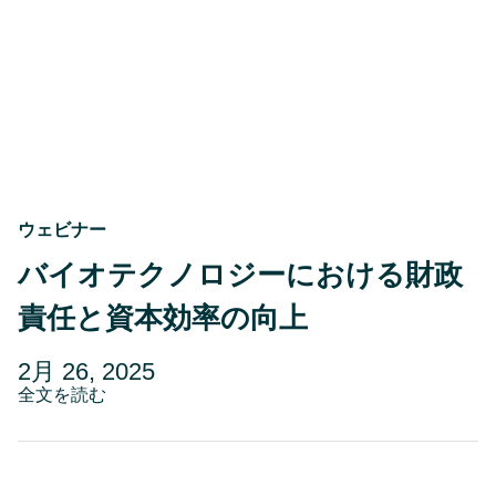
プ
2025
い
を
文
発
化
表
を
築
く
に
は
ウェビナー
バイオテクノロジーにおける財政
責任と資本効率の向上
投
更
2月 26, 2025
稿
about
新
全文を読む
バ
日
日
イ
5
オ
テ
月
ク