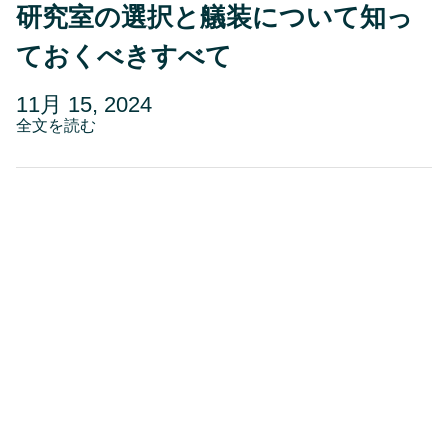
研究室の選択と艤装について知っ
の
戦
略
ておくべきすべて
的
パ
投
更
11月 15, 2024
ー
ト
稿
about
新
全文を読む
ナ
研
日
日
ー
究
シ
11
室
ッ
の
月
プ
選
15,
を
択
発
2024
と
表
艤
装
に
つ
い
て
知
っ
て
お