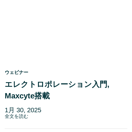
9,
ノ
2025
ロ
ジ
ー
に
お
け
る
財
政
責
任
と
ウェビナー
資
本
エレクトロポレーション入門,
効
率
Maxcyte搭載
の
向
上
投
更
1月 30, 2025
稿
about
新
全文を読む
エ
日
日
レ
2
ク