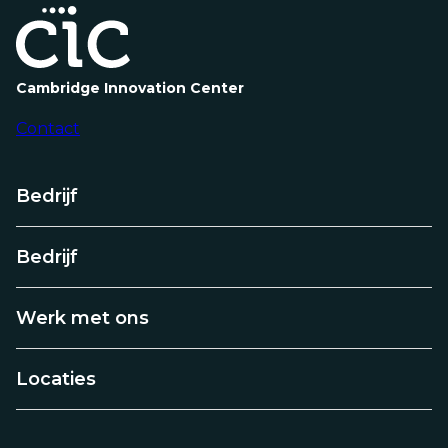
2025
partnerschaft
met
Gründung
des
CIC
Cambridge Innovation Center
Innovationscampus
in
Contact
Berlijn
Bedrijf
Bedrijf
Werk met ons
Locaties