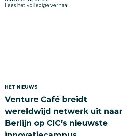
about
op
Lees het volledige verhaal
op
CIC
mei
Berlijn
30,
organiseert
eerste
2025
evenement
–
“ampli’FIND”
–
voor
de
lokale
innovatiegemeenschap
HET NIEUWS
Venture Café breidt
wereldwijd netwerk uit naar
Berlijn op CIC’s nieuwste
innovatiecampus