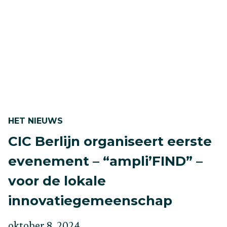
HET NIEUWS
CIC Berlijn organiseert eerste
evenement – “ampli’FIND” –
voor de lokale
innovatiegemeenschap
Geplaatst
Bijgewerkt
oktober 8, 2024