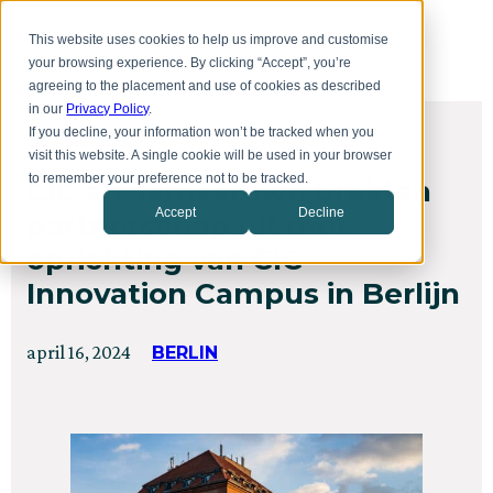
Overslaan
Toggl
naar
This website uses cookies to help us improve and customise
menu
hoofdinhoud
your browsing experience. By clicking “Accept”, you’re
agreeing to the placement and use of cookies as described
in our
Privacy Policy
.
If you decline, your information won’t be tracked when you
HET NIEUWS
visit this website. A single cookie will be used in your browser
to remember your preference not to be tracked.
CIC en Jamestown breiden
Accept
Decline
partnerschap uit met
oprichting van CIC
Innovation Campus in Berlijn
Geplaatst
Bijgewerkt
april 16, 2024
BERLIN
op
op
mei
30,
2025