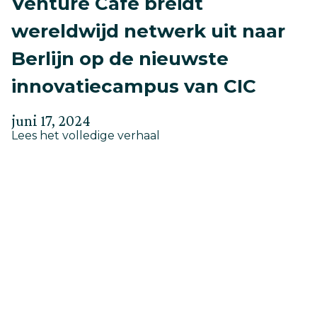
Venture Café breidt
wereldwijd netwerk uit naar
Berlijn op de nieuwste
innovatiecampus van CIC
Geplaatst
Bijgewerkt
juni 17, 2024
about
op
Lees het volledige verhaal
op
Venture
mei
Café
30,
breidt
wereldwijd
2025
netwerk
uit
naar
Berlijn
op
de
nieuwste
innovatiecampus
van
CIC