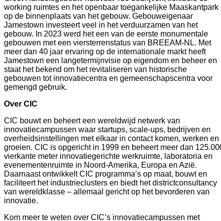
working ruimtes en het openbaar toegankelijke Maaskantpark
op de binnenplaats van het gebouw. Gebouweigenaar
Jamestown investeert veel in het verduurzamen van het
gebouw. In 2023 werd het een van de eerste monumentale
gebouwen met een viersterrenstatus van BREEAM-NL. Met
meer dan 40 jaar ervaring op de internationale markt heeft
Jamestown een langetermijnvisie op eigendom en beheer en
staat het bekend om het revitaliseren van historische
gebouwen tot innovatiecentra en gemeenschapscentra voor
gemengd gebruik.
Over CIC
CIC bouwt en beheert een wereldwijd netwerk van
innovatiecampussen waar startups, scale-ups, bedrijven en
overheidsinstellingen met elkaar in contact komen, werken en
groeien. CIC is opgericht in 1999 en beheert meer dan 125.00
vierkante meter innovatiegerichte werkruimte, laboratoria en
evenementenruimte in Noord-Amerika, Europa en Azië.
Daarnaast ontwikkelt CIC programma’s op maat, bouwt en
faciliteert het industrieclusters en biedt het districtconsultancy
van wereldklasse – allemaal gericht op het bevorderen van
innovatie.
Kom meer te weten over CIC’s innovatiecampussen met