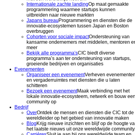
Internationale zachte landing
Op maat gemaakte
programmering waarmee startups kunnen
uitbreiden naar nieuwe markten
Japans bureau
Programmering en diensten die de
innovatie-ecosystemen tussen Japan en Boston
overbruggen
Cohorten voor sociale impact
Ondersteuning van
kansarme ondernemers met middelen, mentoren e
meer
Bekijk alle programma's
CIC biedt diverse
programma’s aan ter ondersteuning van startups,
groeiende bedrijven en organisaties
Evenementen
Organiseer een evenement
Verheven evenementen
en vergaderruimtes met diensten die u laten
schitteren
Bezoek een evenement
Maak verbinding met het
lokale innovatie-ecosysteem, netwerk en bouw ee
community op
Bedrijf
Over
Ontdek de mensen en diensten die CIC tot de
wereldleider op het gebied van innovatie maken
Blog
Krijg nieuwe inzichten en blijf op de hoogte v
het laatste nieuws uit onze wereldwijde community
Carrières
Sluit je aan bij ons wereldwijde team en