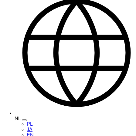
NL
Toggle
PL
language
JA
menu
EN