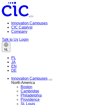
Toggle
menu
Innovation Campuses
CIC Catalyst
Company
Talk to Us
Login
Change
NL
language
PL
JA
EN
DE
Innovation Campuses
Toggle
North America
Innovation
Boston
Campuses
Cambridge
menu
Philadelphia
Providence
St. Louis