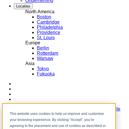
Onderneming
Locaties
North America
Boston
Cambridge
Philadelphia
Providence
St. Louis
Europe
Berlin
Rotterdam
Warsaw
Asia
Tokyo
Fukuoka
LinkedIn
Instagram
YouTube
Facebook
Copyright ©️ 2024 CIC Innovation Services LLC. Alle
This website uses cookies to help us improve and customise
rechten voorbehouden.
your browsing experience. By clicking “Accept”, you’re
agreeing to the placement and use of cookies as described in