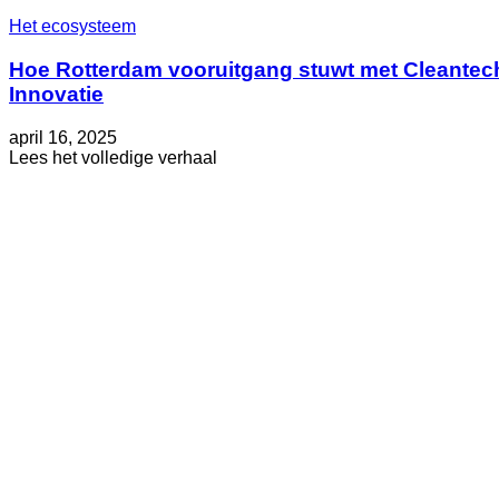
Het ecosysteem
Hoe Rotterdam vooruitgang stuwt met Cleantec
Innovatie
Geplaatst
Bijgewerkt
april 16, 2025
op
op
about
Lees het volledige verhaal
mei
Hoe
29,
Rotterdam
2025
vooruitgang
stuwt
met
Cleantech
Innovatie