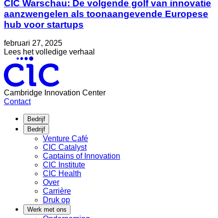
CIC Warschau: De volgende golf van innovatie
aanzwengelen als toonaangevende Europese
hub voor startups
Geplaatst
Bijgewerkt
februari 27, 2025
op
op
about
Lees het volledige verhaal
mei
CIC
30,
Warschau:
2025
De
volgende
Cambridge Innovation Center
golf
Contact
van
innovatie
Bedrijf
aanzwengelen
Bedrijf
als
Venture Café
toonaangevende
CIC Catalyst
Europese
Captains of Innovation
hub
CIC Institute
voor
CIC Health
startups
Over
Carrière
Druk op
Werk met ons