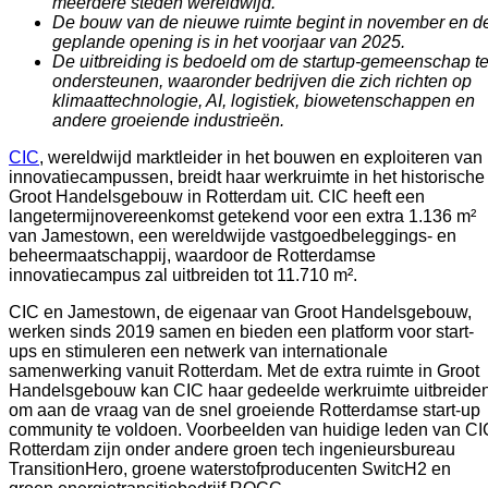
meerdere steden wereldwijd.
De bouw van de nieuwe ruimte begint in november en d
geplande opening is in het voorjaar van 2025.
De uitbreiding is bedoeld om de startup-gemeenschap t
ondersteunen, waaronder bedrijven die zich richten op
klimaattechnologie, AI, logistiek, biowetenschappen en
andere groeiende industrieën.
CIC
, wereldwijd marktleider in het bouwen en exploiteren van
innovatiecampussen, breidt haar werkruimte in het historische
Groot Handelsgebouw in Rotterdam uit. CIC heeft een
langetermijnovereenkomst getekend voor een extra 1.136 m²
van Jamestown, een wereldwijde vastgoedbeleggings- en
beheermaatschappij, waardoor de Rotterdamse
innovatiecampus zal uitbreiden tot 11.710 m².
CIC en Jamestown, de eigenaar van Groot Handelsgebouw,
werken sinds 2019 samen en bieden een platform voor start-
ups en stimuleren een netwerk van internationale
samenwerking vanuit Rotterdam. Met de extra ruimte in Groot
Handelsgebouw kan CIC haar gedeelde werkruimte uitbreide
om aan de vraag van de snel groeiende Rotterdamse start-up
community te voldoen. Voorbeelden van huidige leden van CI
Rotterdam zijn onder andere groen tech ingenieursbureau
TransitionHero, groene waterstofproducenten SwitcH2 en