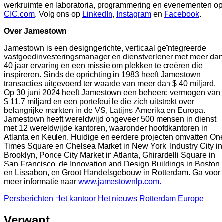
werkruimte en laboratoria, programmering en evenementen o
CIC.com
. Volg ons op
LinkedIn
,
Instagram
en
Facebook
.
Over Jamestown
Jamestown is een designgerichte, verticaal geïntegreerde
vastgoedinvesteringsmanager en dienstverlener met meer da
40 jaar ervaring en een missie om plekken te creëren die
inspireren. Sinds de oprichting in 1983 heeft Jamestown
transacties uitgevoerd ter waarde van meer dan $ 40 miljard.
Op 30 juni 2024 heeft Jamestown een beheerd vermogen van
$ 11,7 miljard en een portefeuille die zich uitstrekt over
belangrijke markten in de VS, Latijns-Amerika en Europa.
Jamestown heeft wereldwijd ongeveer 500 mensen in dienst
met 12 wereldwijde kantoren, waaronder hoofdkantoren in
Atlanta en Keulen. Huidige en eerdere projecten omvatten On
Times Square en Chelsea Market in New York, Industry City in
Brooklyn, Ponce City Market in Atlanta, Ghirardelli Square in
San Francisco, de Innovation and Design Buildings in Boston
en Lissabon, en Groot Handelsgebouw in Rotterdam. Ga voor
meer informatie naar
www.jamestownlp.com.
Persberichten
Het kantoor
Het nieuws
Rotterdam
Europe
Verwant