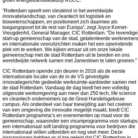
groen energietransitiebedrijf ROCC.
“Rotterdam speelt een sleutelrol in het wereldwijde
innovatielandschap, van cleantech tot logistiek en
biowetenschappen, en positioneert zich daarmee als
toegangspoort tot de rest van Europa”, zegt Joyce Kornet-
Vreugdenhil, General Manager, CIC Rotterdam. “De levendige
start-up gemeenschap van de stad, getalenteerde werknemer
en internationale vooruitzichten maken het een opwindende
plek om te werken. We kijken ernaar uit om onze lokale
gemeenschap met de stad Rotterdam uit te breiden en ons
wereldwijde netwerk samen met Jamestown te laten groeien.”
CIC Rotterdam opende zijn deuren in 2016 als de eerste
internationale locatie van de in de VS gevestigde
innovatiegerichte gedeelde werkruimte-aanbieder samen met
de stad Rotterdam. Vandaag de dag biedt het een volledig
uitgeruste werkomgeving aan meer dan 250 tech, life science
en cleantech ondernemers op de Groot Handelsgebouw
campus. Als onderdeel van haar toewijding aan het creëren
van een omgeving die innovatie mogelijk maakt, biedt CIC
Rotterdam programma’s en evenementen op maat voor de
gemeenschap, waaronder een visumprogramma voor startups
een internationaal soft landing-programma voor bedrijven die
internationaal willen uitbreiden en nog veel meer. Deze
inspanningen hebben er al toe geleid dat CIC Rotterdam in