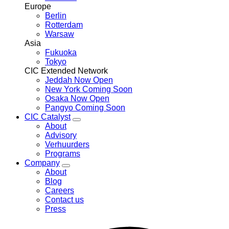
Europe
Berlin
Rotterdam
Warsaw
Asia
Fukuoka
Tokyo
CIC Extended Network
Jeddah
Now Open
New York
Coming Soon
Osaka
Now Open
Pangyo
Coming Soon
CIC Catalyst
Toggle
About
CIC
Advisory
Catalyst
Verhuurders
menu
Programs
Company
Toggle
About
Company
Blog
menu
Careers
Contact us
Press