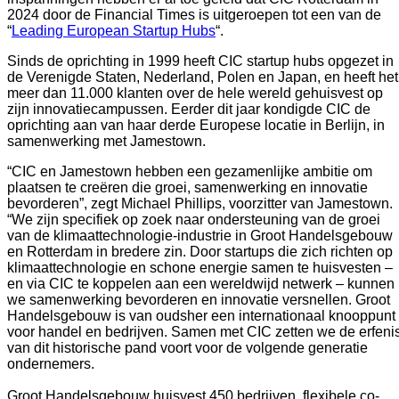
2024 door de Financial Times is uitgeroepen tot een van de
“
Leading European Startup Hubs
“.
Sinds de oprichting in 1999 heeft CIC startup hubs opgezet in
de Verenigde Staten, Nederland, Polen en Japan, en heeft het
meer dan 11.000 klanten over de hele wereld gehuisvest op
zijn innovatiecampussen. Eerder dit jaar kondigde CIC de
oprichting aan van haar derde Europese locatie in Berlijn, in
samenwerking met Jamestown.
“CIC en Jamestown hebben een gezamenlijke ambitie om
plaatsen te creëren die groei, samenwerking en innovatie
bevorderen”, zegt Michael Phillips, voorzitter van Jamestown.
“We zijn specifiek op zoek naar ondersteuning van de groei
van de klimaattechnologie-industrie in Groot Handelsgebouw
en Rotterdam in bredere zin. Door startups die zich richten op
klimaattechnologie en schone energie samen te huisvesten –
en via CIC te koppelen aan een wereldwijd netwerk – kunnen
we samenwerking bevorderen en innovatie versnellen. Groot
Handelsgebouw is van oudsher een internationaal knooppunt
voor handel en bedrijven. Samen met CIC zetten we de erfeni
van dit historische pand voort voor de volgende generatie
ondernemers.
Groot Handelsgebouw huisvest 450 bedrijven, flexibele co-