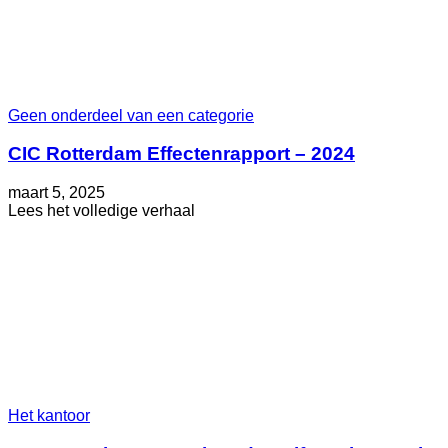
Geen onderdeel van een categorie
CIC Rotterdam Effectenrapport – 2024
Geplaatst
Bijgewerkt
maart 5, 2025
op
op
about
Lees het volledige verhaal
mei
CIC
30,
Rotterdam
2025
Effectenrapport
–
2024
Het kantoor