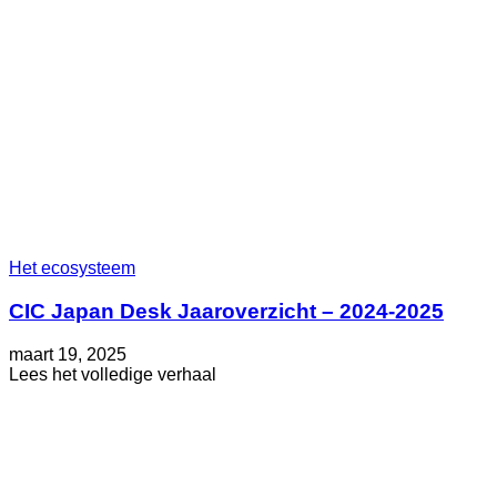
Het ecosysteem
CIC Japan Desk Jaaroverzicht – 2024-2025
Geplaatst
Bijgewerkt
maart 19, 2025
op
op
about
Lees het volledige verhaal
maart
CIC
19,
Japan
2025
Desk
Jaaroverzicht
–
2024-