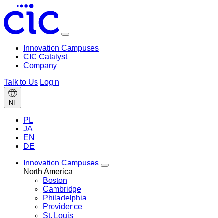
Toggle
menu
Innovation Campuses
CIC Catalyst
Company
Talk to Us
Login
Change
NL
language
PL
JA
EN
DE
Innovation Campuses
Toggle
North America
Innovation
Boston
Campuses
Cambridge
menu
Philadelphia
Providence
St. Louis