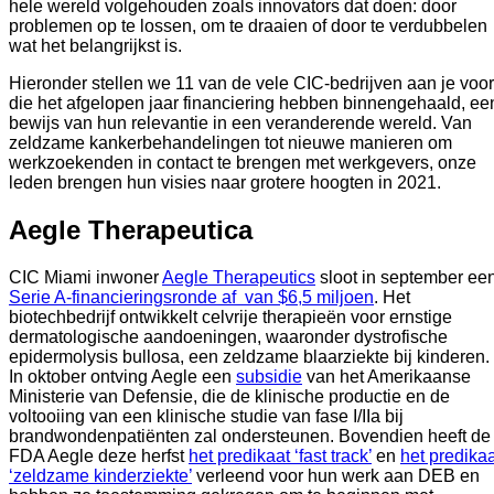
hele wereld volgehouden zoals innovators dat doen: door 
problemen op te lossen, om te draaien of door te verdubbelen 
wat het belangrijkst is.  
Hieronder stellen we 11 van de vele CIC-bedrijven aan je voor 
die het afgelopen jaar financiering hebben binnengehaald, een
bewijs van hun relevantie in een veranderende wereld. Van 
zeldzame kankerbehandelingen tot nieuwe manieren om 
werkzoekenden in contact te brengen met werkgevers, onze 
leden brengen hun visies naar grotere hoogten in 2021.  
Aegle Therapeutica
CIC Miami inwoner 
Aegle Therapeutics
Serie A-financieringsronde af  van $6,5 miljoen
. Het 
biotechbedrijf ontwikkelt celvrije therapieën voor ernstige 
dermatologische aandoeningen, waaronder dystrofische 
epidermolysis bullosa, een zeldzame blaarziekte bij kinderen. 
In oktober ontving Aegle een 
subsidie
 van het Amerikaanse 
Ministerie van Defensie, die de klinische productie en de 
voltooiing van een klinische studie van fase I/IIa bij 
brandwondenpatiënten zal ondersteunen. Bovendien heeft de 
FDA Aegle deze herfst 
het predikaat ‘fast track’
 en 
het predikaa
‘zeldzame kinderziekte’
 verleend voor hun werk aan DEB en 