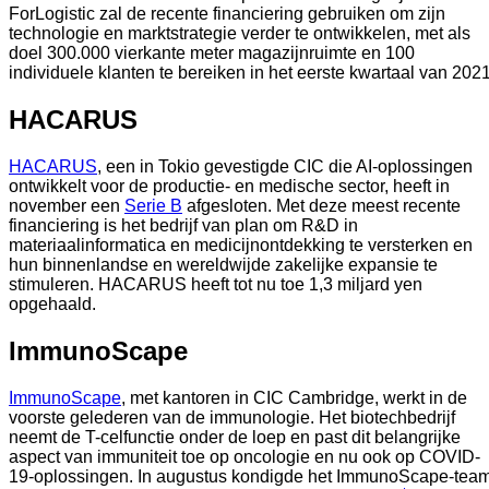
ForLogistic zal de recente financiering gebruiken om zijn 
technologie en marktstrategie verder te ontwikkelen, met als 
doel 300.000 vierkante meter magazijnruimte en 100 
HACARUS
HACARUS
, een in Tokio gevestigde CIC die AI-oplossingen 
ontwikkelt voor de productie- en medische sector, heeft in 
november een 
Serie B
 afgesloten. Met deze meest recente 
financiering is het bedrijf van plan om R&D in 
materiaalinformatica en medicijnontdekking te versterken en 
hun binnenlandse en wereldwijde zakelijke expansie te 
stimuleren. HACARUS heeft tot nu toe 1,3 miljard yen 
opgehaald.  
ImmunoScape
ImmunoScape
, met kantoren in CIC Cambridge, werkt in de 
voorste gelederen van de immunologie. Het biotechbedrijf 
neemt de T-celfunctie onder de loep en past dit belangrijke 
aspect van immuniteit toe op oncologie en nu ook op COVID-
19-oplossingen. In augustus kondigde het ImmunoScape-team