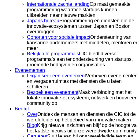
Internationale zachte landing
Op maat gemaakte
programmering waarmee startups kunnen
uitbreiden naar nieuwe markten
Japans bureau
Programmering en diensten die de
innovatie-ecosystemen tussen Japan en Boston
overbruggen
Cohorten voor sociale impact
Ondersteuning van
kansarme ondernemers met middelen, mentoren e
meer
Bekijk alle programma's
CIC biedt diverse
programma’s aan ter ondersteuning van startups,
groeiende bedrijven en organisaties
Evenementen
Organiseer een evenement
Verheven evenementen
en vergaderruimtes met diensten die u laten
schitteren
Bezoek een evenement
Maak verbinding met het
lokale innovatie-ecosysteem, netwerk en bouw ee
community op
Bedrijf
Over
Ontdek de mensen en diensten die CIC tot de
wereldleider op het gebied van innovatie maken
Blog
Krijg nieuwe inzichten en blijf op de hoogte v
het laatste nieuws uit onze wereldwijde community
Carrières
Sluit je aan bij ons wereldwijde team en