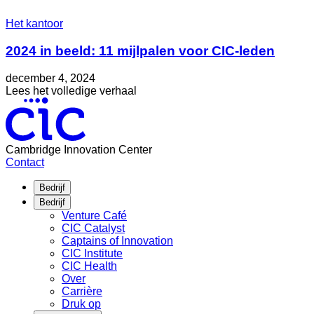
Het kantoor
2024 in beeld: 11 mijlpalen voor CIC-leden
Geplaatst
Bijgewerkt
december 4, 2024
op
op
about
Lees het volledige verhaal
mei
2024
30,
in
2025
beeld:
11
Cambridge Innovation Center
mijlpalen
Contact
voor
CIC-
Bedrijf
leden
Bedrijf
Venture Café
CIC Catalyst
Captains of Innovation
CIC Institute
CIC Health
Over
Carrière
Druk op