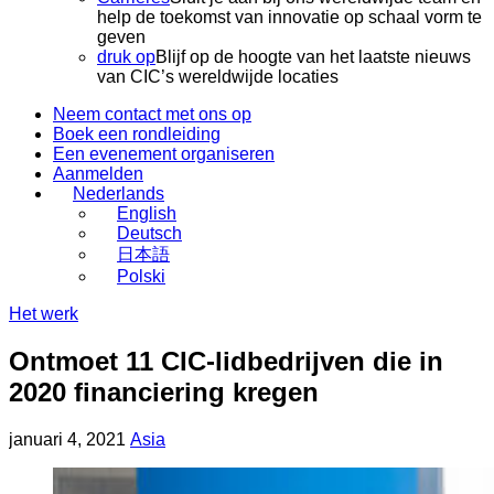
help de toekomst van innovatie op schaal vorm te
geven
druk op
Blijf op de hoogte van het laatste nieuws
van CIC’s wereldwijde locaties
Neem contact met ons op
Boek een rondleiding
Een evenement organiseren
Aanmelden
Nederlands
English
Deutsch
日本語
Polski
Het werk
Ontmoet 11 CIC-lidbedrijven die in
2020 financiering kregen
Geplaatst
Bijgewerkt
januari 4, 2021
Asia
op
op
mei