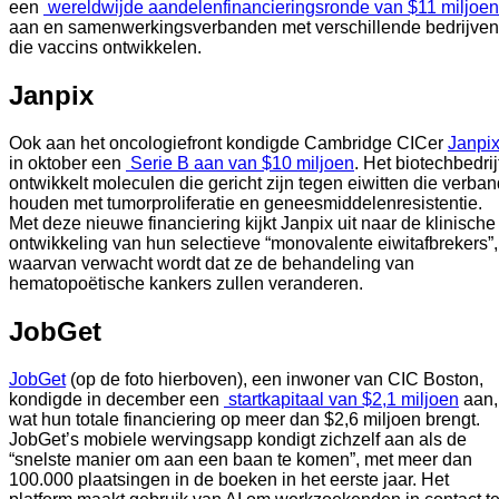
een 
 wereldwijde aandelenfinancieringsronde van $11 miljoen
aan en samenwerkingsverbanden met verschillende bedrijven 
die vaccins ontwikkelen.  
Janpix
Ook aan het oncologiefront kondigde Cambridge CICer 
Janpi
in oktober een 
 Serie B aan van $10 miljoen
. Het biotechbedrijf
ontwikkelt moleculen die gericht zijn tegen eiwitten die verban
houden met tumorproliferatie en geneesmiddelenresistentie. 
Met deze nieuwe financiering kijkt Janpix uit naar de klinische 
ontwikkeling van hun selectieve “monovalente eiwitafbrekers”, 
waarvan verwacht wordt dat ze de behandeling van 
hematopoëtische kankers zullen veranderen.  
JobGet
JobGet
 (op de foto hierboven), een inwoner van CIC Boston, 
kondigde in december een 
 startkapitaal van $2,1 miljoen
 aan, 
wat hun totale financiering op meer dan $2,6 miljoen brengt. 
JobGet’s mobiele wervingsapp kondigt zichzelf aan als de 
“snelste manier om aan een baan te komen”, met meer dan 
100.000 plaatsingen in de boeken in het eerste jaar. Het 