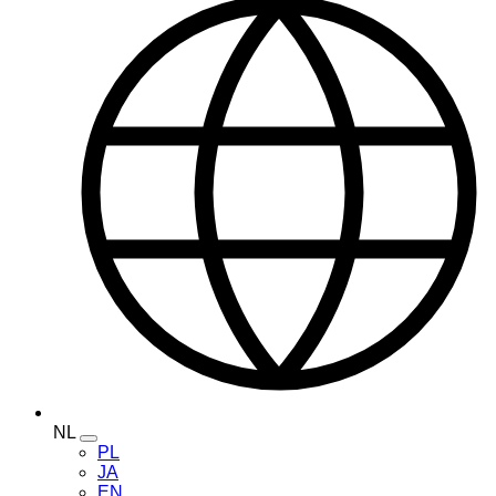
NL
Toggle
PL
language
JA
menu
EN