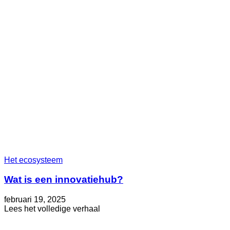
2025
Het ecosysteem
Wat is een innovatiehub?
Geplaatst
Bijgewerkt
februari 19, 2025
op
op
about
Lees het volledige verhaal
mei
Wat
30,
is