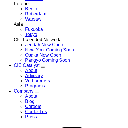
Europe
Berlin
Rotterdam
Warsaw
Asia
Fukuoka
Tokyo
CIC Extended Network
Jeddah
Now Open
New York
Coming Soon
Osaka
Now Open
Pangyo
Coming Soon
CIC Catalyst
Toggle
About
CIC
Advisory
Catalyst
Verhuurders
menu
Programs
Company
Toggle
About
Company
Blog
menu
Careers
Contact us
Press