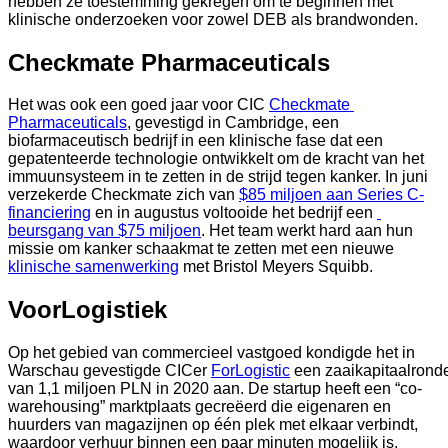
hebben ze toestemming gekregen om te beginnen met 
klinische onderzoeken voor zowel DEB als brandwonden.  
Checkmate Pharmaceuticals
Het was ook een goed jaar voor CIC 
Checkmate 
Pharmaceuticals
, gevestigd in Cambridge, een 
biofarmaceutisch bedrijf in een klinische fase dat een 
gepatenteerde technologie ontwikkelt om de kracht van het 
immuunsysteem in te zetten in de strijd tegen kanker. In juni 
verzekerde Checkmate zich van 
$85 miljoen aan Series C-
financiering
 en in augustus voltooide het bedrijf een 
beursgang van $75 miljoen
. Het team werkt hard aan hun 
missie om kanker schaakmat te zetten met een nieuwe 
klinische samenwerking
 met Bristol Meyers Squibb.  
VoorLogistiek
Op het gebied van commercieel vastgoed kondigde het in 
Warschau gevestigde CICer 
ForLogistic
 een zaaikapitaalronde
van 1,1 miljoen PLN in 2020 aan. De startup heeft een “co-
warehousing” marktplaats gecreëerd die eigenaren en 
huurders van magazijnen op één plek met elkaar verbindt, 
waardoor verhuur binnen een paar minuten mogelijk is. 