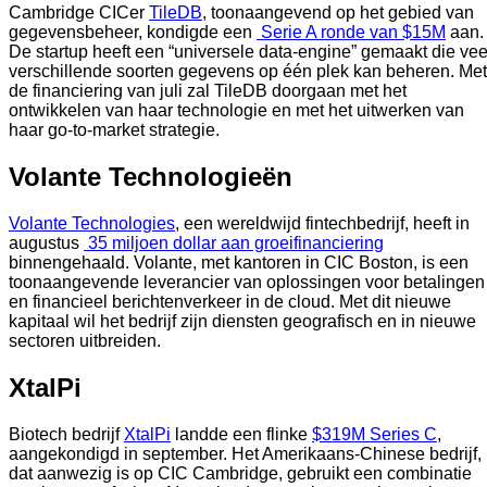
Cambridge CICer 
TileDB
, toonaangevend op het gebied van 
gegevensbeheer, kondigde een 
 Serie A ronde van $15M
 aan. 
De startup heeft een “universele data-engine” gemaakt die veel
verschillende soorten gegevens op één plek kan beheren. Met 
de financiering van juli zal TileDB doorgaan met het 
ontwikkelen van haar technologie en met het uitwerken van 
haar go-to-market strategie.  
Volante Technologieën
Volante Technologies
, een wereldwijd fintechbedrijf, heeft in 
augustus 
 35 miljoen dollar aan groeifinanciering
binnengehaald. Volante, met kantoren in CIC Boston, is een 
toonaangevende leverancier van oplossingen voor betalingen 
en financieel berichtenverkeer in de cloud. Met dit nieuwe 
kapitaal wil het bedrijf zijn diensten geografisch en in nieuwe 
sectoren uitbreiden.  
XtalPi
Biotech bedrijf 
XtalPi
 landde een flinke 
$319M Series C
, 
aangekondigd in september. Het Amerikaans-Chinese bedrijf, 
dat aanwezig is op CIC Cambridge, gebruikt een combinatie 