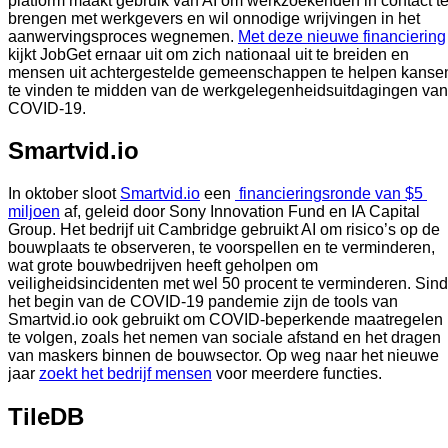
platform maakt gebruik van AI om werkzoekenden in contact te
brengen met werkgevers en wil onnodige wrijvingen in het 
aanwervingsproces wegnemen. 
Met deze nieuwe financiering
kijkt JobGet ernaar uit om zich nationaal uit te breiden en 
mensen uit achtergestelde gemeenschappen te helpen kansen
te vinden te midden van de werkgelegenheidsuitdagingen van 
COVID-19.  
Smartvid.io
In oktober sloot 
Smartvid.io
 een 
 financieringsronde van $5 
miljoen
 af, geleid door Sony Innovation Fund en IA Capital 
Group. Het bedrijf uit Cambridge gebruikt AI om risico’s op de 
bouwplaats te observeren, te voorspellen en te verminderen, 
wat grote bouwbedrijven heeft geholpen om 
veiligheidsincidenten met wel 50 procent te verminderen. Sind
het begin van de COVID-19 pandemie zijn de tools van 
Smartvid.io ook gebruikt om COVID-beperkende maatregelen 
te volgen, zoals het nemen van sociale afstand en het dragen 
van maskers binnen de bouwsector. Op weg naar het nieuwe 
jaar 
zoekt het bedrijf mensen
 voor meerdere functies.  
TileDB