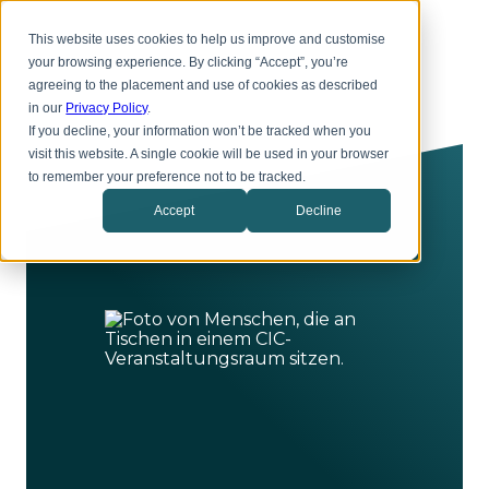
Zum
Toggl
Hauptinhalt
This website uses cookies to help us improve and customise
menu
springen
your browsing experience. By clicking “Accept”, you’re
agreeing to the placement and use of cookies as described
in our
Privacy Policy
.
If you decline, your information won’t be tracked when you
visit this website. A single cookie will be used in your browser
to remember your preference not to be tracked.
Accept
Decline