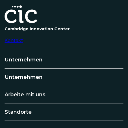
11
2025
Meilensteine
für
CIC-
Mitglieder
Cambridge Innovation Center
Kontakt
Unternehmen
Unternehmen
Arbeite mit uns
Standorte