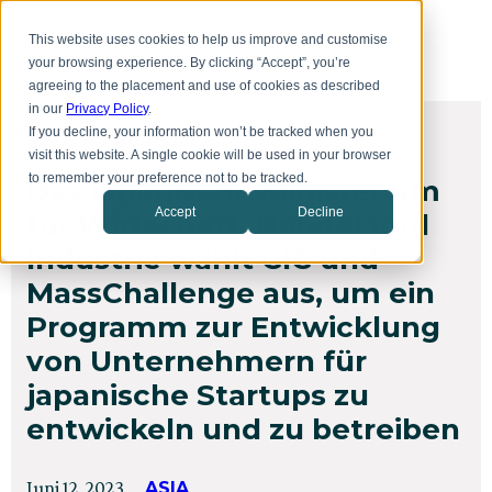
Zum
Toggl
Hauptinhalt
This website uses cookies to help us improve and customise
menu
springen
your browsing experience. By clicking “Accept”, you’re
agreeing to the placement and use of cookies as described
in our
Privacy Policy
.
If you decline, your information won’t be tracked when you
DIE NACHRICHTEN
visit this website. A single cookie will be used in your browser
to remember your preference not to be tracked.
Das japanische Ministerium
Accept
Decline
für Wirtschaft, Handel und
Industrie wählt CIC und
MassChallenge aus, um ein
Programm zur Entwicklung
von Unternehmern für
japanische Startups zu
entwickeln und zu betreiben
Verfasst
Aktualisiert
Juni 12, 2023
ASIA