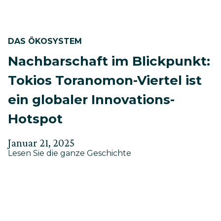
DAS ÖKOSYSTEM
Nachbarschaft im Blickpunkt:
Tokios Toranomon-Viertel ist
ein globaler Innovations-
Hotspot
Verfasst
Aktualisiert
Januar 21, 2025
about
am
Lesen Sie die ganze Geschichte
am
Nachbarschaft
Mai
im
30,
Blickpunkt:
Tokios
2025
Toranomon-
Viertel
ist