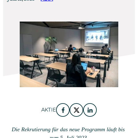
am
am
Mai
30,
2025
AKTIE
Facebook
Twitter
LinkedIn
Die Rekrutierung für das neue Programm läuft bis 
zum 5. Juli 2023.