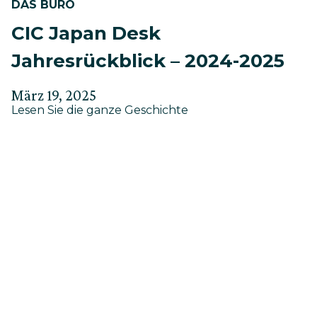
DAS BÜRO
CIC Japan Desk
Jahresrückblick – 2024-2025
Verfasst
Aktualisiert
März 19, 2025
about
am
Lesen Sie die ganze Geschichte
am
CIC
März
Japan
19,
Desk
Jahresrückblick
2025
–
2024-
2025