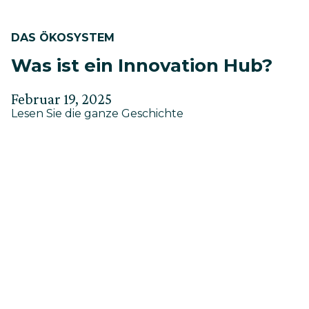
DAS ÖKOSYSTEM
Was ist ein Innovation Hub?
Verfasst
Aktualisiert
Februar 19, 2025
about
am
Lesen Sie die ganze Geschichte
am
Was
Mai
ist
30,
ein
Innovation
2025
Hub?