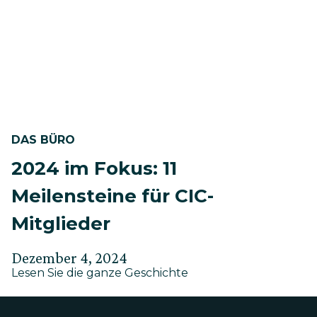
ein
globaler
Innovations-
Hotspot
DAS BÜRO
2024 im Fokus: 11
Meilensteine für CIC-
Mitglieder
Verfasst
Aktualisiert
Dezember 4, 2024
about
am
Lesen Sie die ganze Geschichte
am
2024
Mai
im
30,
Fokus: