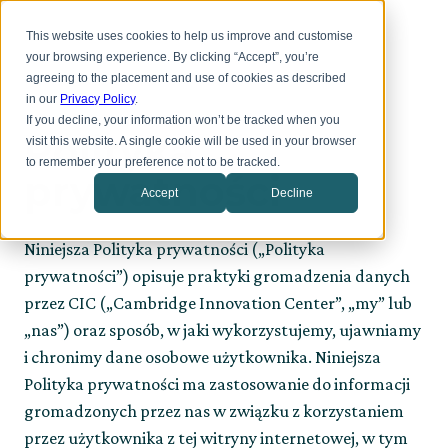
Przejdź
Toggl
do
This website uses cookies to help us improve and customise
menu
głównej
your browsing experience. By clicking “Accept”, you’re
treści
agreeing to the placement and use of cookies as described
in our
Privacy Policy
.
If you decline, your information won’t be tracked when you
Polityka
visit this website. A single cookie will be used in your browser
to remember your preference not to be tracked.
prywatności
Accept
Decline
Niniejsza Polityka prywatności („Polityka
prywatności”) opisuje praktyki gromadzenia danych
przez CIC („Cambridge Innovation Center”, „my” lub
„nas”) oraz sposób, w jaki wykorzystujemy, ujawniamy
i chronimy dane osobowe użytkownika. Niniejsza
Polityka prywatności ma zastosowanie do informacji
gromadzonych przez nas w związku z korzystaniem
przez użytkownika z tej witryny internetowej, w tym