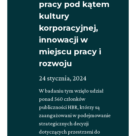
pracy pod kątem
kultury
korporacyjnej,
innowacji w
miejscu pracy i
rozwoju
Opublikowano
Zaktualizowano
24 stycznia, 2024
na
na
W badaniu tym wzięło udział
30
ponad 560 członków
maja,
publiczności HBR, którzy są
2025
zaangażowani w podejmowanie
strategicznych decyzji
dotyczących przestrzeni do