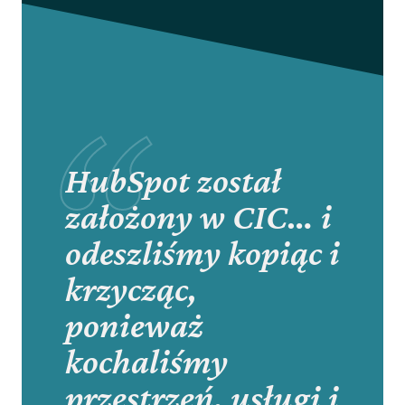
pod
kątem
kultury
korporacyjnej,
innowacji
HubSpot został
w
założony w CIC… i
miejscu
odeszliśmy kopiąc i
pracy
i
krzycząc,
rozwoju
ponieważ
kochaliśmy
przestrzeń, usługi i