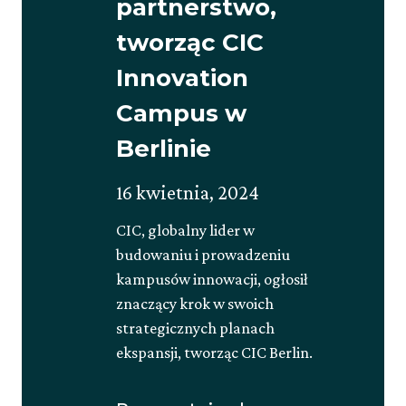
partnerstwo,
tworząc CIC
Innovation
Campus w
Berlinie
Opublikowano
Zaktualizowano
16 kwietnia, 2024
na
na
CIC, globalny lider w
30
budowaniu i prowadzeniu
maja,
kampusów innowacji, ogłosił
2025
znaczący krok w swoich
strategicznych planach
ekspansji, tworząc CIC Berlin.