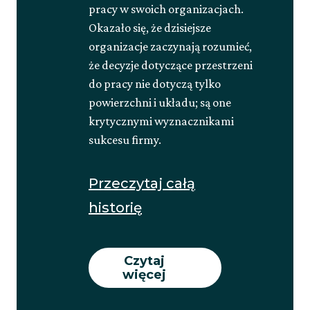
pracy w swoich organizacjach.
Okazało się, że dzisiejsze
organizacje zaczynają rozumieć,
że decyzje dotyczące przestrzeni
do pracy nie dotyczą tylko
powierzchni i układu; są one
krytycznymi wyznacznikami
sukcesu firmy.
Przeczytaj całą
about
historię
Przedefiniowanie
przestrzeni
Czytaj
więcej
do
pracy