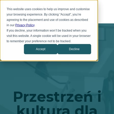
Przejdź
Toggl
do
This website uses cookies to help us improve and customise
menu
głównej
your browsing experience. By clicking “Accept”, you’re
treści
agreeing to the placement and use of cookies as described
in our
Privacy Policy
.
If you decline, your information won’t be tracked when you
visit this website. A single cookie will be used in your browser
to remember your preference not to be tracked.
Accept
Decline
Przestrzeń i
kultura dla