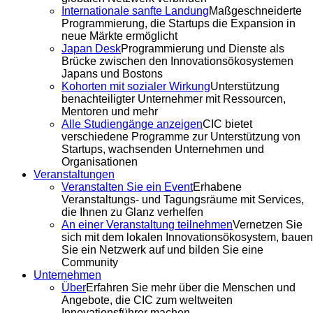
Internationale sanfte Landung
Maßgeschneiderte
Programmierung, die Startups die Expansion in
neue Märkte ermöglicht
Japan Desk
Programmierung und Dienste als
Brücke zwischen den Innovationsökosystemen
Japans und Bostons
Kohorten mit sozialer Wirkung
Unterstützung
benachteiligter Unternehmer mit Ressourcen,
Mentoren und mehr
Alle Studiengänge anzeigen
CIC bietet
verschiedene Programme zur Unterstützung von
Startups, wachsenden Unternehmen und
Organisationen
Veranstaltungen
Veranstalten Sie ein Event
Erhabene
Veranstaltungs- und Tagungsräume mit Services,
die Ihnen zu Glanz verhelfen
An einer Veranstaltung teilnehmen
Vernetzen Sie
sich mit dem lokalen Innovationsökosystem, bauen
Sie ein Netzwerk auf und bilden Sie eine
Community
Unternehmen
Über
Erfahren Sie mehr über die Menschen und
Angebote, die CIC zum weltweiten
Innovationsführer machen