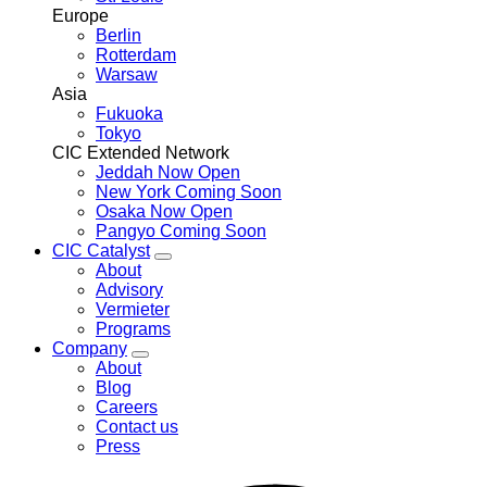
Europe
Berlin
Rotterdam
Warsaw
Asia
Fukuoka
Tokyo
CIC Extended Network
Jeddah
Now Open
New York
Coming Soon
Osaka
Now Open
Pangyo
Coming Soon
CIC Catalyst
Toggle
About
CIC
Advisory
Catalyst
Vermieter
menu
Programs
Company
Toggle
About
Company
Blog
menu
Careers
Contact us
Press