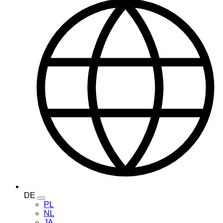
DE
Toggle
PL
language
NL
menu
JA