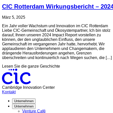
CIC Rotterdam Wirkungsbericht – 202
Verfasst
Aktualisiert
März 5, 2025
am
am
Ein Jahr voller Wachstum und Innovation im CIC Rotterdam
Mai
Liebe CIC-Gemeinschaft und Ökosystempartner, Ich bin stolz
30,
darauf, Ihnen unseren 2024 Impact Report vorstellen zu
2025
können, der den unglaublichen Einfluss, den unsere
Gemeinschaft im vergangenen Jahr hatte, hervorhebt. Wir
applaudieren den Unternehmern und Changemakern, die
drängende Herausforderungen angehen, Grenzen
überschreiten und kontinuierlich nach Wegen suchen, die […]
about
Lesen Sie die ganze Geschichte
CIC
Rotterdam
Wirkungsbericht
–
Cambridge Innovation Center
2024
Kontakt
Unternehmen
Unternehmen
Venture Café