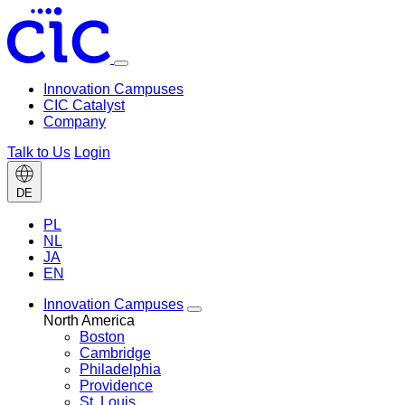
Toggle
menu
Innovation Campuses
CIC Catalyst
Company
Talk to Us
Login
Change
DE
language
PL
NL
JA
EN
Innovation Campuses
Toggle
North America
Innovation
Boston
Campuses
Cambridge
menu
Philadelphia
Providence
St. Louis