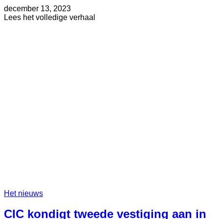
Geplaatst
Bijgewerkt
december 13, 2023
op
op
about
Lees het volledige verhaal
mei
CIC-
30,
leider
2025
Stacey
Messier
bevorderd
tot
General
Manager
van
New
England
Het nieuws
CIC kondigt tweede vestiging aan in