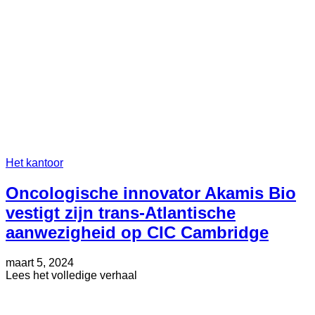
Het kantoor
Oncologische innovator Akamis Bio
vestigt zijn trans-Atlantische
aanwezigheid op CIC Cambridge
Geplaatst
Bijgewerkt
maart 5, 2024
op
op
about
Lees het volledige verhaal
januari
Oncologische
23,
innovator
2025
Akamis