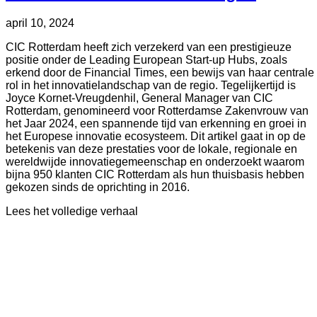
Geplaatst
Bijgewerkt
april 10, 2024
op
op
CIC Rotterdam heeft zich verzekerd van een prestigieuze
augustus
positie onder de Leading European Start-up Hubs, zoals
8,
erkend door de Financial Times, een bewijs van haar centrale
2024
rol in het innovatielandschap van de regio. Tegelijkertijd is
Joyce Kornet-Vreugdenhil, General Manager van CIC
Rotterdam, genomineerd voor Rotterdamse Zakenvrouw van
het Jaar 2024, een spannende tijd van erkenning en groei in
het Europese innovatie ecosysteem. Dit artikel gaat in op de
betekenis van deze prestaties voor de lokale, regionale en
wereldwijde innovatiegemeenschap en onderzoekt waarom
bijna 950 klanten CIC Rotterdam als hun thuisbasis hebben
gekozen sinds de oprichting in 2016.
about
Lees het volledige verhaal
Achter
de
opkomst
van
CIC
Rotterdam
als
toonaangevende