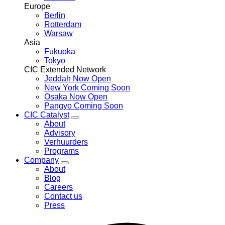
Europe
Berlin
Rotterdam
Warsaw
Asia
Fukuoka
Tokyo
CIC Extended Network
Jeddah
Now Open
New York
Coming Soon
Osaka
Now Open
Pangyo
Coming Soon
CIC Catalyst
Toggle
About
CIC
Advisory
Catalyst
Verhuurders
menu
Programs
Company
Toggle
About
Company
Blog
menu
Careers
Contact us
Press