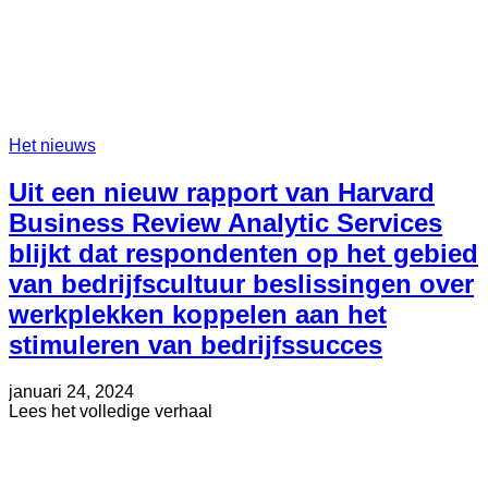
Het nieuws
Uit een nieuw rapport van Harvard
Business Review Analytic Services
blijkt dat respondenten op het gebied
van bedrijfscultuur beslissingen over
werkplekken koppelen aan het
stimuleren van bedrijfssucces
Geplaatst
Bijgewerkt
januari 24, 2024
op
op
about
Lees het volledige verhaal
september
Uit
26,
een
2024
nieuw