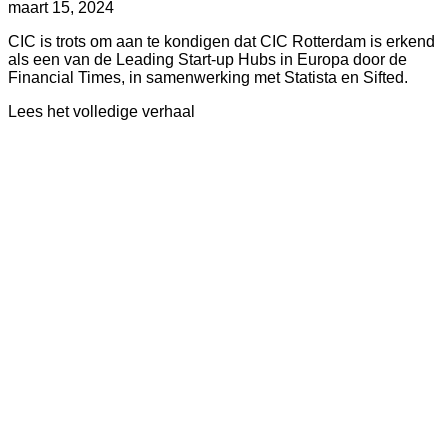
Geplaatst
Bijgewerkt
maart 15, 2024
op
op
CIC is trots om aan te kondigen dat CIC Rotterdam is erkend
mei
als een van de Leading Start-up Hubs in Europa door de
30,
Financial Times, in samenwerking met Statista en Sifted.
2025
about
Lees het volledige verhaal
CIC
Rotterdam
uitgeroepen
tot
toonaangevende
start-
up
hub
in
Europa
door
Financial
Times