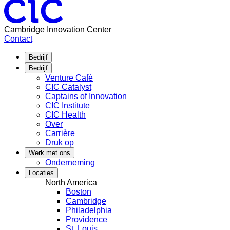
pagination
2025
C10
Labs
gaan
Cambridge Innovation Center
een
Contact
strategisch
partnerschap
Bedrijf
aan
Bedrijf
voor
Venture Café
de
CIC Catalyst
oprichting
Captains of Innovation
van
CIC Institute
een
CIC Health
Dimensional
Over
AI
Carrière
Hub
Druk op
in
Kendall
Werk met ons
Square
Onderneming
Locaties
North America
Boston
Cambridge
Philadelphia
Providence
St. Louis