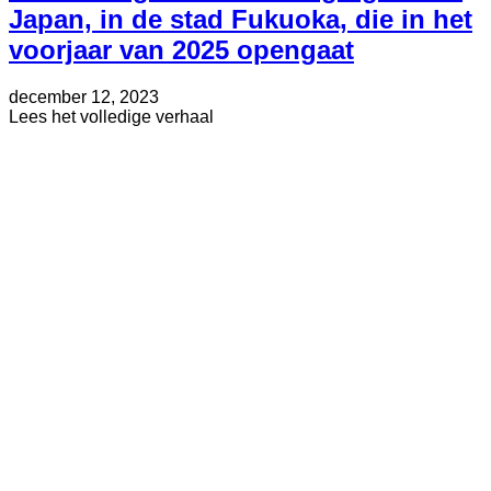
Japan, in de stad Fukuoka, die in het
voorjaar van 2025 opengaat
Geplaatst
Bijgewerkt
december 12, 2023
op
op
about
Lees het volledige verhaal
oktober
CIC
16,
kondigt
2024
tweede
vestiging
aan
in
Japan,
in
de
stad
Fukuoka,
die
in
het
voorjaar
van
2025
opengaat