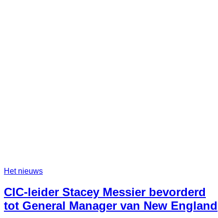
rapport
van
Harvard
Business
Review
Analytic
Services
blijkt
dat
respondenten
op
het
gebied
van
bedrijfscultuur
beslissingen
over
werkplekken
koppelen
aan
Het nieuws
het
stimuleren
CIC-leider Stacey Messier bevorderd
van
bedrijfssucces
tot General Manager van New England