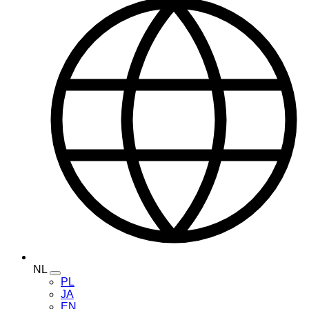
NL
Toggle
PL
language
JA
menu
EN