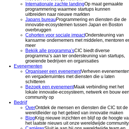
Internationale zachte landing
Op maat gemaakte
programmering waarmee startups kunnen
uitbreiden naar nieuwe markten
Japans bureau
Programmering en diensten die de
innovatie-ecosystemen tussen Japan en Boston
overbruggen
Cohorten voor sociale impact
Ondersteuning van
kansarme ondernemers met middelen, mentoren e
meer
Bekijk alle programma's
CIC biedt diverse
programma’s aan ter ondersteuning van startups,
groeiende bedrijven en organisaties
Evenementen
Organiseer een evenement
Verheven evenementen
en vergaderruimtes met diensten die u laten
schitteren
Bezoek een evenement
Maak verbinding met het
lokale innovatie-ecosysteem, netwerk en bouw ee
community op
Bedrijf
Over
Ontdek de mensen en diensten die CIC tot de
wereldleider op het gebied van innovatie maken
Blog
Krijg nieuwe inzichten en blijf op de hoogte v
het laatste nieuws uit onze wereldwijde community
Carrières
Sluit je aan bij ons wereldwijde team en