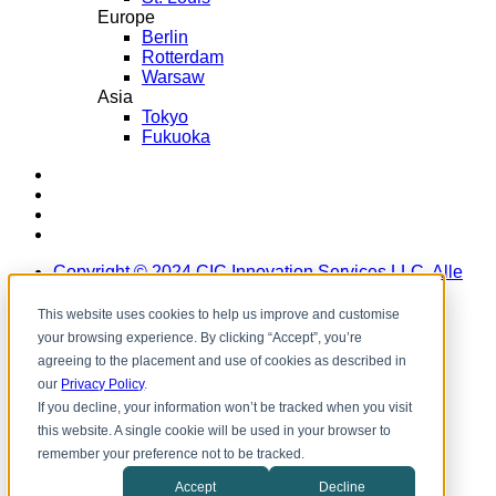
Europe
Berlin
Rotterdam
Warsaw
Asia
Tokyo
Fukuoka
LinkedIn
Instagram
YouTube
Facebook
Copyright ©️ 2024 CIC Innovation Services LLC. Alle
rechten voorbehouden.
This website uses cookies to help us improve and customise
your browsing experience. By clicking “Accept”, you’re
agreeing to the placement and use of cookies as described in
our
Privacy Policy
.
If you decline, your information won’t be tracked when you visit
this website. A single cookie will be used in your browser to
remember your preference not to be tracked.
Accept
Decline