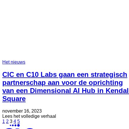
kondigen
nieuwe
raad
van
bestuur
en
uitvoerend
directeur
aan
voor
de
Mass
Het nieuws
Mobility
Hub
CIC en C10 Labs gaan een strategisch
partnerschap aan voor de oprichting
van een Dimensional AI Hub in Kendal
Square
Geplaatst
Bijgewerkt
november 16, 2023
op
op
about
Lees het volledige verhaal
Posts
Pagina
Pagina
Pagina
Pagina
Pagina
mei
CIC
1
2
3
4
5
30,
en