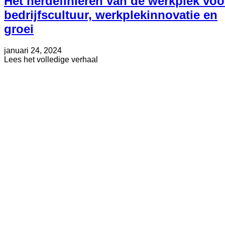
Het herdefiniëren van de werkplek voo
bedrijfscultuur, werkplekinnovatie en
groei
Geplaatst
Bijgewerkt
januari 24, 2024
op
op
about
Lees het volledige verhaal
mei
Het
30,
herdefiniëren
2025
van
de
werkplek
voor
bedrijfscultuur,
werkplekinnovatie
en
groei