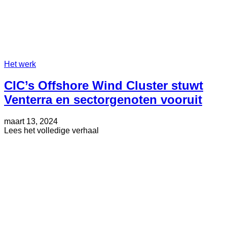
Het werk
CIC’s Offshore Wind Cluster stuwt
Venterra en sectorgenoten vooruit
Geplaatst
Bijgewerkt
maart 13, 2024
op
op
about
Lees het volledige verhaal
mei
CIC’s
30,
Offshore
2025
Wind
Cluster
stuwt
Venterra
en
sectorgenoten
vooruit