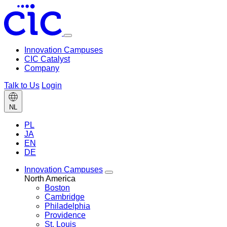
Toggle
menu
Innovation Campuses
CIC Catalyst
Company
Talk to Us
Login
Change
NL
language
PL
JA
EN
DE
Innovation Campuses
Toggle
North America
Innovation
Boston
Campuses
Cambridge
menu
Philadelphia
Providence
St. Louis