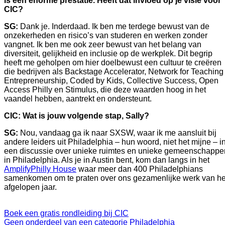
is een enorme prestatie. Heeft dat invloed op je visie voor 
CIC?  
SG: 
Dank je. Inderdaad. Ik ben me terdege bewust van de 
onzekerheden en risico’s van studeren en werken zonder 
vangnet. Ik ben me ook zeer bewust van het belang van 
diversiteit, gelijkheid en inclusie op de werkplek. Dit begrip 
heeft me geholpen om hier doelbewust een cultuur te creëren 
die bedrijven als Backstage Accelerator, Network for Teaching 
Entrepreneurship, Coded by Kids, Collective Success, Open 
Access Philly en Stimulus, die deze waarden hoog in het 
vaandel hebben, aantrekt en ondersteunt.    
CIC: Wat is jouw volgende stap, Sally?
SG: 
Nou, vandaag ga ik naar SXSW, waar ik me aansluit bij 
andere leiders uit Philadelphia – hun woord, niet het mijne – in
een discussie over unieke ruimtes en unieke gemeenschappen
in Philadelphia. Als je in Austin bent, kom dan langs in het 
AmplifyPhilly House
 waar meer dan 400 Philadelphians 
samenkomen om te praten over ons gezamenlijke werk van het
afgelopen jaar. 
Boek een gratis rondleiding bij CIC
Geen onderdeel van een categorie
Philadelphia