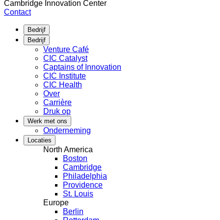
Cambridge Innovation Center
in
Contact
de
schijnwerpers:
Bedrijf
Baanbrekers
Bedrijf
in
Venture Café
bèta/techniek
CIC Catalyst
Captains of Innovation
CIC Institute
CIC Health
Over
Carrière
Druk op
Werk met ons
Onderneming
Locaties
North America
Boston
Cambridge
Philadelphia
Providence
St. Louis
Europe
Berlin