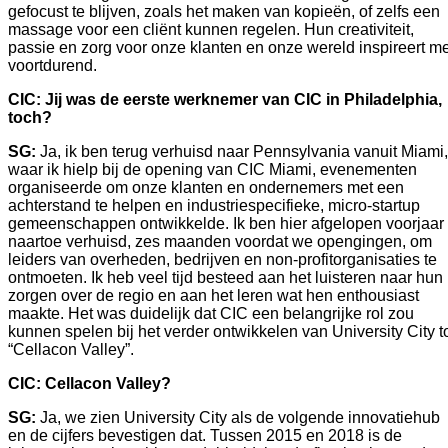
gefocust te blijven, zoals het maken van kopieën, of zelfs een 
massage voor een cliënt kunnen regelen. Hun creativiteit, 
passie en zorg voor onze klanten en onze wereld inspireert me
voortdurend.     
CIC: Jij was de eerste werknemer van CIC in Philadelphia, 
toch?
SG: 
Ja, ik ben terug verhuisd naar Pennsylvania vanuit Miami, 
waar ik hielp bij de opening van CIC Miami, evenementen 
organiseerde om onze klanten en ondernemers met een 
achterstand te helpen en industriespecifieke, micro-startup 
gemeenschappen ontwikkelde. Ik ben hier afgelopen voorjaar 
naartoe verhuisd, zes maanden voordat we opengingen, om 
leiders van overheden, bedrijven en non-profitorganisaties te 
ontmoeten. Ik heb veel tijd besteed aan het luisteren naar hun 
zorgen over de regio en aan het leren wat hen enthousiast 
maakte. Het was duidelijk dat CIC een belangrijke rol zou 
kunnen spelen bij het verder ontwikkelen van University City to
“Cellacon Valley”.   
CIC:
Cellacon Valley?
SG:
 Ja, we zien University City als de volgende innovatiehub 
en de cijfers bevestigen dat. Tussen 2015 en 2018 is de 