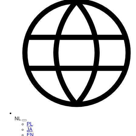
NL
Toggle
PL
language
JA
menu
EN