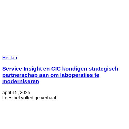
Het lab
Service Insight en CIC kondigen strategisch
partnerschap aan om laboperaties te
moderniseren
Geplaatst
Bijgewerkt
april 15, 2025
op
op
about
Lees het volledige verhaal
mei
Service
29,
Insight
2025
en
CIC
kondigen
strategisch