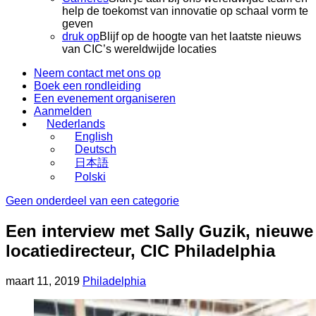
help de toekomst van innovatie op schaal vorm te
geven
druk op
Blijf op de hoogte van het laatste nieuws
van CIC’s wereldwijde locaties
Neem contact met ons op
Boek een rondleiding
Een evenement organiseren
Aanmelden
Nederlands
English
Deutsch
日本語
Polski
Geen onderdeel van een categorie
Een interview met Sally Guzik, nieuwe
locatiedirecteur, CIC Philadelphia
Geplaatst
Bijgewerkt
maart 11, 2019
Philadelphia
op
op
maart