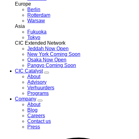
Europe
Berlin
Rotterdam
Warsaw
Asia
Fukuoka
Tokyo
CIC Extended Network
Jeddah
Now Open
New York
Coming Soon
Osaka
Now Open
Pangyo
Coming Soon
CIC Catalyst
Toggle
About
CIC
Advisory
Catalyst
Verhuurders
menu
Programs
Company
Toggle
About
Company
Blog
menu
Careers
Contact us
Press