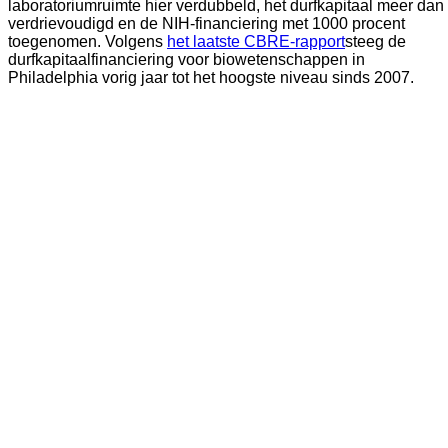
laboratoriumruimte hier verdubbeld, het durfkapitaal meer dan 
verdrievoudigd en de NIH-financiering met 1000 procent 
toegenomen. Volgens 
het laatste CBRE-rapport
steeg de 
durfkapitaalfinanciering voor biowetenschappen in 
Philadelphia vorig jaar tot het hoogste niveau sinds 2007.  