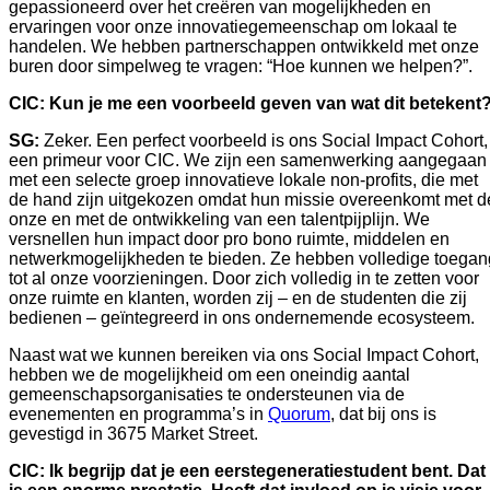
gepassioneerd over het creëren van mogelijkheden en 
ervaringen voor onze innovatiegemeenschap om lokaal te 
handelen. We hebben partnerschappen ontwikkeld met onze 
buren door simpelweg te vragen: “Hoe kunnen we helpen?”.    
CIC: Kun je me een voorbeeld geven van wat dit betekent
SG: 
Zeker. Een perfect voorbeeld is ons Social Impact Cohort, 
een primeur voor CIC. We zijn een samenwerking aangegaan 
met een selecte groep innovatieve lokale non-profits, die met 
de hand zijn uitgekozen omdat hun missie overeenkomt met de
onze en met de ontwikkeling van een talentpijplijn. We 
versnellen hun impact door pro bono ruimte, middelen en 
netwerkmogelijkheden te bieden. Ze hebben volledige toegang
tot al onze voorzieningen. Door zich volledig in te zetten voor 
onze ruimte en klanten, worden zij – en de studenten die zij 
bedienen – geïntegreerd in ons ondernemende ecosysteem.    
Naast wat we kunnen bereiken via ons Social Impact Cohort, 
hebben we de mogelijkheid om een oneindig aantal 
gemeenschapsorganisaties te ondersteunen via de 
evenementen en programma’s in 
Quorum
, dat bij ons is 
gevestigd in 3675 Market Street.
CIC:
Ik begrijp dat je een eerstegeneratiestudent bent. Dat 