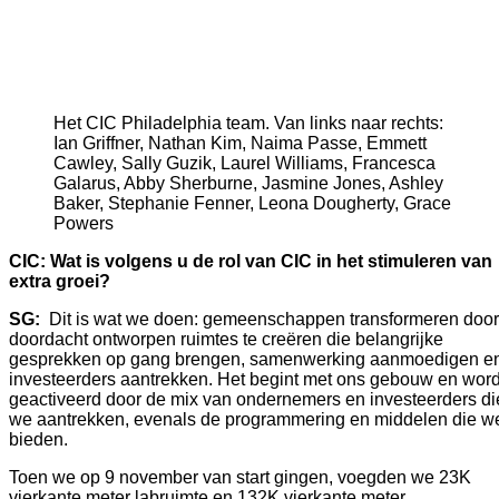
Het CIC Philadelphia team. Van links naar rechts:
Ian Griffner, Nathan Kim, Naima Passe, Emmett
Cawley, Sally Guzik, Laurel Williams, Francesca
Galarus, Abby Sherburne, Jasmine Jones, Ashley
Baker, Stephanie Fenner, Leona Dougherty, Grace
Powers
CIC: Wat is volgens u de rol van CIC in het stimuleren van 
extra groei?
SG: 
 Dit is wat we doen: gemeenschappen transformeren door 
doordacht ontworpen ruimtes te creëren die belangrijke 
gesprekken op gang brengen, samenwerking aanmoedigen en
investeerders aantrekken. Het begint met ons gebouw en wordt
geactiveerd door de mix van ondernemers en investeerders die
we aantrekken, evenals de programmering en middelen die we
bieden. 
Toen we op 9 november van start gingen, voegden we 23K 
vierkante meter labruimte en 132K vierkante meter 