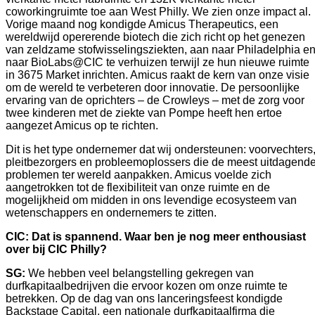
coworkingruimte toe aan West Philly. We zien onze impact al. 
Vorige maand nog kondigde Amicus Therapeutics, een 
wereldwijd opererende biotech die zich richt op het genezen 
van zeldzame stofwisselingsziekten, aan naar Philadelphia en
naar BioLabs@CIC te verhuizen terwijl ze hun nieuwe ruimte 
in 3675 Market inrichten. Amicus raakt de kern van onze visie 
om de wereld te verbeteren door innovatie. De persoonlijke 
ervaring van de oprichters – de Crowleys – met de zorg voor 
twee kinderen met de ziekte van Pompe heeft hen ertoe 
aangezet Amicus op te richten.    
Dit is het type ondernemer dat wij ondersteunen: voorvechters,
pleitbezorgers en probleemoplossers die de meest uitdagende
problemen ter wereld aanpakken. Amicus voelde zich 
aangetrokken tot de flexibiliteit van onze ruimte en de 
mogelijkheid om midden in ons levendige ecosysteem van 
wetenschappers en ondernemers te zitten. 
CIC:
Dat is spannend. Waar ben je nog meer enthousiast 
over bij CIC Philly? 
SG: 
We hebben veel belangstelling gekregen van 
durfkapitaalbedrijven die ervoor kozen om onze ruimte te 
betrekken. Op de dag van ons lanceringsfeest kondigde 
Backstage Capital, een nationale durfkapitaalfirma die 