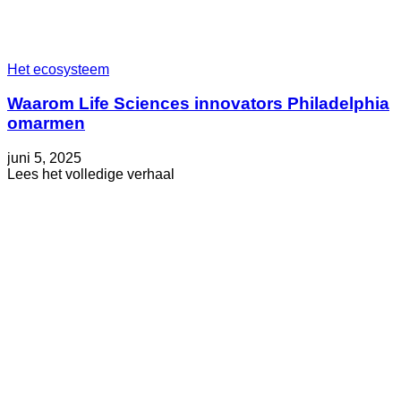
Het ecosysteem
Waarom Life Sciences innovators Philadelphia
omarmen
Geplaatst
Bijgewerkt
juni 5, 2025
op
op
about
Lees het volledige verhaal
juni
Waarom
5,
Life
2025
Sciences
innovators
Philadelphia
omarmen