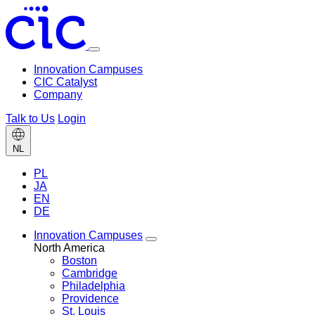
Toggle
menu
Innovation Campuses
CIC Catalyst
Company
Talk to Us
Login
Change
NL
language
PL
JA
EN
DE
Innovation Campuses
Toggle
North America
Innovation
Boston
Campuses
Cambridge
menu
Philadelphia
Providence
St. Louis