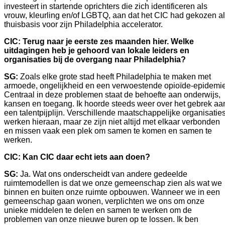
investeert in startende oprichters die zich identificeren als 
vrouw, kleurling en/of LGBTQ, aan dat het CIC had gekozen al
thuisbasis voor zijn Philadelphia accelerator. 
CIC:
Terug naar je eerste zes maanden hier. Welke 
uitdagingen heb je gehoord van lokale leiders en 
organisaties bij de overgang naar Philadelphia? 
SG:
 Zoals elke grote stad heeft Philadelphia te maken met 
armoede, ongelijkheid en een verwoestende opioïde-epidemie.
Centraal in deze problemen staat de behoefte aan onderwijs, 
kansen en toegang. Ik hoorde steeds weer over het gebrek aan
een talentpijplijn. Verschillende maatschappelijke organisaties
werken hieraan, maar ze zijn niet altijd met elkaar verbonden 
en missen vaak een plek om samen te komen en samen te 
werken.   
CIC: Kan CIC daar echt iets aan doen?
SG: 
Ja. Wat ons onderscheidt van andere gedeelde 
ruimtemodellen is dat we onze gemeenschap zien als wat we 
binnen en buiten onze ruimte opbouwen. Wanneer we in een 
gemeenschap gaan wonen, verplichten we ons om onze 
unieke middelen te delen en samen te werken om de 
problemen van onze nieuwe buren op te lossen. Ik ben 