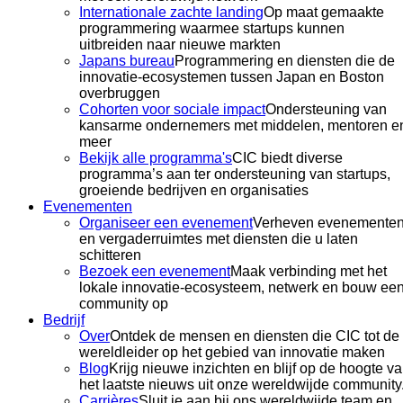
Internationale zachte landing
Op maat gemaakte
programmering waarmee startups kunnen
uitbreiden naar nieuwe markten
Japans bureau
Programmering en diensten die de
innovatie-ecosystemen tussen Japan en Boston
overbruggen
Cohorten voor sociale impact
Ondersteuning van
kansarme ondernemers met middelen, mentoren e
meer
Bekijk alle programma's
CIC biedt diverse
programma’s aan ter ondersteuning van startups,
groeiende bedrijven en organisaties
Evenementen
Organiseer een evenement
Verheven evenementen
en vergaderruimtes met diensten die u laten
schitteren
Bezoek een evenement
Maak verbinding met het
lokale innovatie-ecosysteem, netwerk en bouw ee
community op
Bedrijf
Over
Ontdek de mensen en diensten die CIC tot de
wereldleider op het gebied van innovatie maken
Blog
Krijg nieuwe inzichten en blijf op de hoogte v
het laatste nieuws uit onze wereldwijde community
Carrières
Sluit je aan bij ons wereldwijde team en