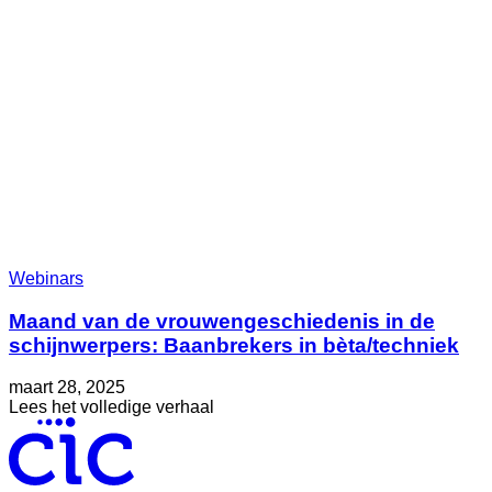
partnerschap
aan
om
laboperaties
te
moderniseren
Webinars
Maand van de vrouwengeschiedenis in de
schijnwerpers: Baanbrekers in bèta/techniek
Geplaatst
Bijgewerkt
maart 28, 2025
op
op
about
Lees het volledige verhaal
mei
Maand
9,
van
2025
de
vrouwengeschiedenis