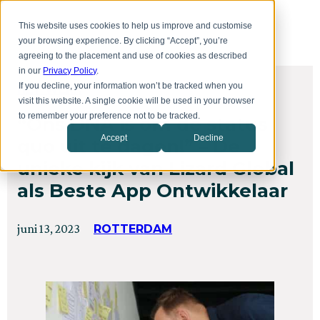
Overslaan
Toggl
naar
This website uses cookies to help us improve and customise
menu
hoofdinhoud
your browsing experience. By clicking “Accept”, you’re
agreeing to the placement and use of cookies as described
in our
Privacy Policy
.
If you decline, your information won’t be tracked when you
HET WERK
visit this website. A single cookie will be used in your browser
to remember your preference not to be tracked.
“Ons DNA is om de status
Accept
Decline
quo uit te dagen!” – De
unieke kijk van Lizard Global
als Beste App Ontwikkelaar
Geplaatst
Bijgewerkt
juni 13, 2023
ROTTERDAM
op
op
juni
13,
2023