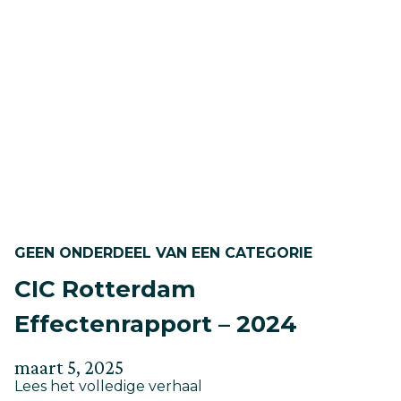
stuwt
2025
met
Cleantech
Innovatie
GEEN ONDERDEEL VAN EEN CATEGORIE
CIC Rotterdam
Effectenrapport – 2024
Geplaatst
Bijgewerkt
maart 5, 2025
about
op
Lees het volledige verhaal
op