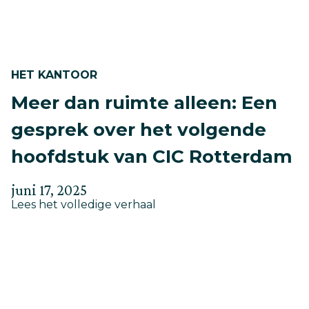
HET KANTOOR
Meer dan ruimte alleen: Een
gesprek over het volgende
hoofdstuk van CIC Rotterdam
Geplaatst
Bijgewerkt
juni 17, 2025
about
op
Lees het volledige verhaal
op
Meer
mei
dan
30,
ruimte
alleen:
2025
Een
gesprek
over
het