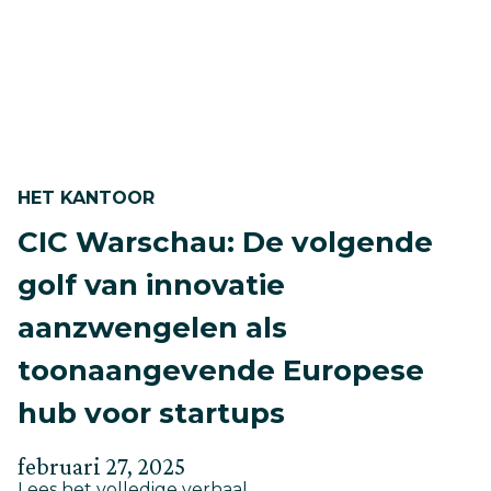
CIC
mei
Rotterdam
30,
Effectenrapport
–
2025
2024
HET KANTOOR
CIC Warschau: De volgende
golf van innovatie
aanzwengelen als
toonaangevende Europese
hub voor startups
Geplaatst
Bijgewerkt
februari 27, 2025
about
Lees het volledige verhaal