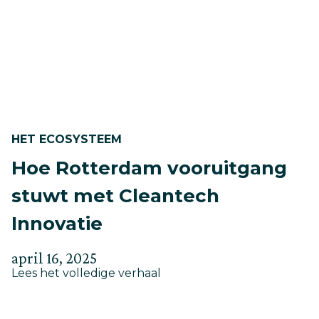
volgende
hoofdstuk
van
CIC
Rotterdam
HET ECOSYSTEEM
Hoe Rotterdam vooruitgang
stuwt met Cleantech
Innovatie
Geplaatst
Bijgewerkt
april 16, 2025
about
op
Lees het volledige verhaal
op
Hoe
mei
Rotterdam
29,
vooruitgang