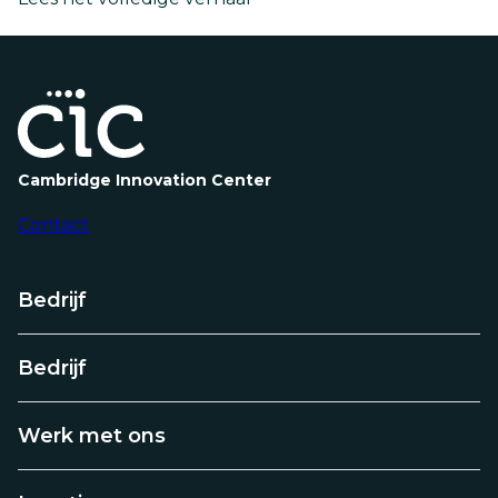
op
op
CIC
mei
Warschau:
30,
De
volgende
2025
golf
van
innovatie
aanzwengelen
als
Cambridge Innovation Center
toonaangevende
Europese
Contact
hub
voor
startups
Bedrijf
Bedrijf
Werk met ons