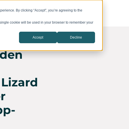
vation Campuses
CIC Catalyst
Company
erience. By clicking “Accept”, you’re agreeing to the
A single cookie will be used in your browser to remember your
Accept
Decline
 den
 Lizard
r
pp-