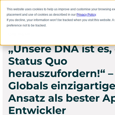
Zum
Hauptinhalt
Inno
This website uses cookies to help us improve and customise your browsing exp
springen
placement and use of cookies as described in our
Privacy Policy
.
If you decline, your information won’t be tracked when you visit this website. 
preference not to be tracked.
DAS WERK
„Unsere DNA ist es,
Status Quo
herauszufordern!“ –
Globals einzigartige
Ansatz als bester A
Entwickler