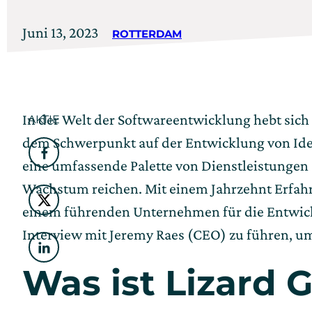
Verfasst
Aktualisiert
Juni 13, 2023
ROTTERDAM
am
am
Juni
13,
In der Welt der Softwareentwicklung hebt sich L
AKTIE
2023
dem Schwerpunkt auf der Entwicklung von Idee
Facebook
eine umfassende Palette von Dienstleistungen
Wachstum reichen. Mit einem Jahrzehnt Erfahru
Twitter
einem führenden Unternehmen für die Entwick
Interview mit Jeremy Raes (CEO) zu führen, um
LinkedIn
Was ist Lizard 