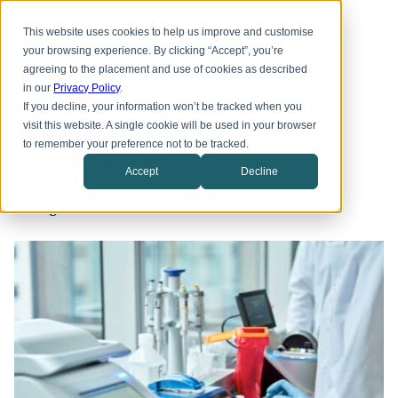
Overslaan
Toggl
naar
This website uses cookies to help us improve and customise
menu
hoofdinhoud
your browsing experience. By clicking “Accept”, you’re
agreeing to the placement and use of cookies as described
in our
Privacy Policy
.
If you decline, your information won’t be tracked when you
Het moment van de
visit this website. A single cookie will be used in your browser
gloeilamp
to remember your preference not to be tracked.
Accept
Decline
Weergave 1-5 van 5