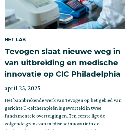
HET LAB
Tevogen slaat nieuwe weg in
van uitbreiding en medische
innovatie op CIC Philadelphia
Geplaatst
Bijgewerkt
april 25, 2025
op
op
Het baanbrekende werk van Tevogen op het gebied van
mei
gerichte T-celtherapieën is geworteld in twee
29,
fundamentele overtuigingen. Ten eerste ligt de
2025
volgende grens van medische innovatie in de