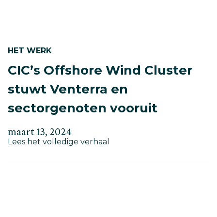
HET WERK
CIC’s Offshore Wind Cluster
stuwt Venterra en
sectorgenoten vooruit
Geplaatst
Bijgewerkt
maart 13, 2024
about
op
Lees het volledige verhaal
op
CIC’s
mei
Offshore
30,
Wind
Cluster
2025
stuwt
Venterra
en
sectorgenoten