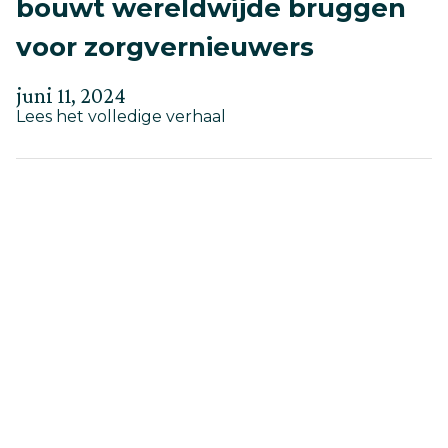
bouwt wereldwijde bruggen
voor zorgvernieuwers
Geplaatst
Bijgewerkt
juni 11, 2024
about
op
Lees het volledige verhaal
op
Gloeilamp-
mei
moment:
30,
KHIDI
bouwt
2025
wereldwijde
bruggen
voor
zorgvernieuwers