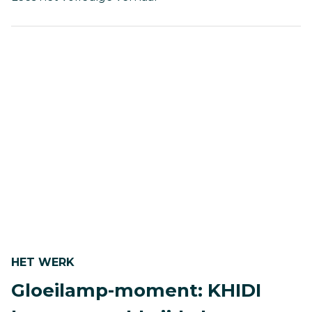
EcoBean’s
impact
door
innovatie
bij
CIC
Warschau
HET WERK
Gloeilamp-moment: KHIDI