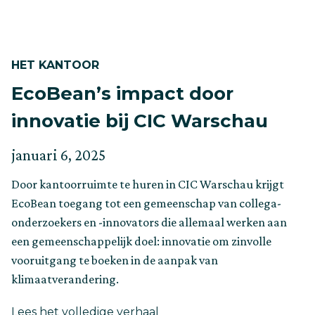
HET KANTOOR
EcoBean’s impact door
innovatie bij CIC Warschau
Geplaatst
Bijgewerkt
januari 6, 2025
op
op
Door kantoorruimte te huren in CIC Warschau krijgt
februari
EcoBean toegang tot een gemeenschap van collega-
9,
onderzoekers en -innovators die allemaal werken aan
2026
een gemeenschappelijk doel: innovatie om zinvolle
vooruitgang te boeken in de aanpak van
klimaatverandering.
about
Lees het volledige verhaal