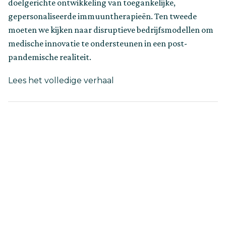
doelgerichte ontwikkeling van toegankelijke,
gepersonaliseerde immuuntherapieën. Ten tweede
moeten we kijken naar disruptieve bedrijfsmodellen om
medische innovatie te ondersteunen in een post-
pandemische realiteit.
about
Lees het volledige verhaal
Tevogen
slaat
nieuwe
weg
in
van
uitbreiding
en
medische
innovatie
op
CIC
Philadelphia