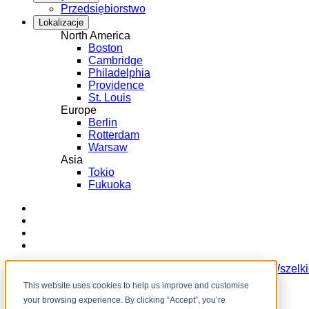
Przedsiębiorstwo
Lokalizacje
North America
Boston
Cambridge
Philadelphia
Providence
St. Louis
Europe
Berlin
Rotterdam
Warsaw
Asia
Tokio
Fukuoka
LinkedIn
Instagram
YouTube
Facebook
Copyright ©️ 2024 CIC Innovation Services LLC. Wszelk
prawa zastrzeżone.
This website uses cookies to help us improve and customise
your browsing experience. By clicking “Accept”, you’re