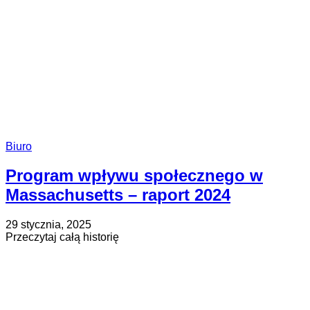
Biuro
Program wpływu społecznego w
Massachusetts – raport 2024
Opublikowano
Zaktualizowano
29 stycznia, 2025
na
na
about
Przeczytaj całą historię
29
Program
stycznia,
wpływu
2025
społecznego
w
Massachusetts