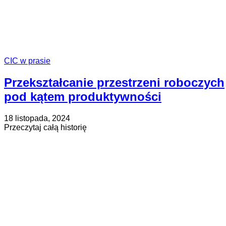
–
raport
2024
CIC w prasie
Przekształcanie przestrzeni roboczych
pod kątem produktywności
Opublikowano
Zaktualizowano
18 listopada, 2024
na
na
about
Przeczytaj całą historię
4
Przekształcanie
grudnia,
przestrzeni
2024
roboczych
pod
kątem
produktywności