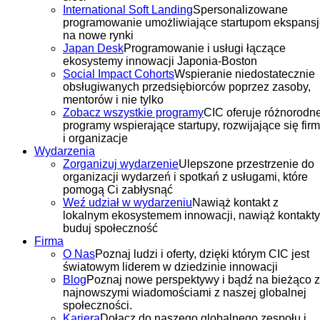
International Soft Landing
Spersonalizowane
programowanie umożliwiające startupom ekspans
na nowe rynki
Japan Desk
Programowanie i usługi łączące
ekosystemy innowacji Japonia-Boston
Social Impact Cohorts
Wspieranie niedostatecznie
obsługiwanych przedsiębiorców poprzez zasoby,
mentorów i nie tylko
Zobacz wszystkie programy
CIC oferuje różnorodn
programy wspierające startupy, rozwijające się fir
i organizacje
Wydarzenia
Zorganizuj wydarzenie
Ulepszone przestrzenie do
organizacji wydarzeń i spotkań z usługami, które
pomogą Ci zabłysnąć
Weź udział w wydarzeniu
Nawiąż kontakt z
lokalnym ekosystemem innowacji, nawiąż kontakty
buduj społeczność
Firma
O Nas
Poznaj ludzi i oferty, dzięki którym CIC jest
światowym liderem w dziedzinie innowacji
Blog
Poznaj nowe perspektywy i bądź na bieżąco z
najnowszymi wiadomościami z naszej globalnej
społeczności.
Kariera
Dołącz do naszego globalnego zespołu i