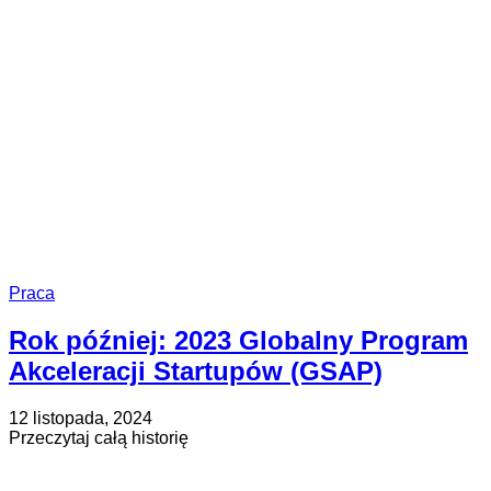
Praca
Rok później: 2023 Globalny Program
Akceleracji Startupów (GSAP)
Opublikowano
Zaktualizowano
12 listopada, 2024
na
na
about
Przeczytaj całą historię
30
Rok
maja,
później: