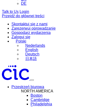
DE
Talk to Us
Login
Przejdź do głównej treści
Skontaktuj się z nami
Zarezerwuj oprowadzanie
Gospodarz wydarzenia
Zaloguj się
Polski
Nederlands
English
Deutsch
日本語
Przestrzeń biurowa
NORTH AMERICA
Boston
Cambridge
Philadelphia