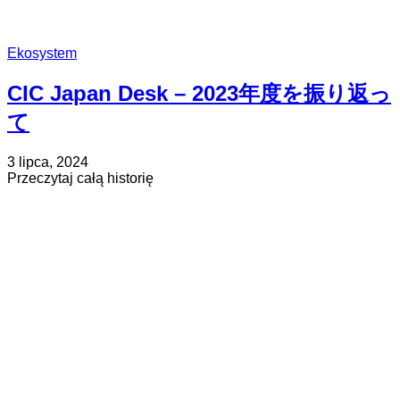
Ekosystem
CIC Japan Desk – 2023年度を振り返っ
て
Opublikowano
Zaktualizowano
3 lipca, 2024
na
na
about
Przeczytaj całą historię
2
CIC
kwietnia,
Japan
2025
Desk
–
2023
年
度
を
振
り
返
っ