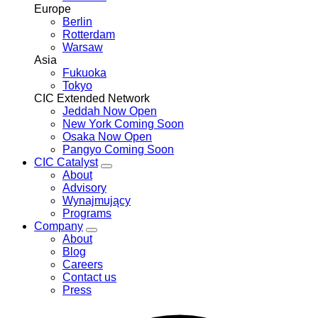
Europe
Berlin
Rotterdam
Warsaw
Asia
Fukuoka
Tokyo
CIC Extended Network
Jeddah
Now Open
New York
Coming Soon
Osaka
Now Open
Pangyo
Coming Soon
CIC Catalyst
Toggle
About
CIC
Advisory
Catalyst
Wynajmujący
menu
Programs
Company
Toggle
About
Company
Blog
menu
Careers
Contact us
Press