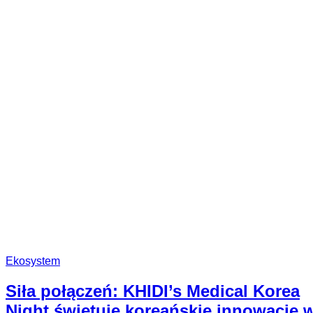
2025
2023
Globalny
Program
Akceleracji
Startupów
(GSAP)
Ekosystem
Siła połączeń: KHIDI’s Medical Korea
Night świętuje koreańskie innowacje 