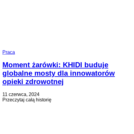
て
Praca
Moment żarówki: KHIDI buduje
globalne mosty dla innowatorów
opieki zdrowotnej
Opublikowano
Zaktualizowano
11 czerwca, 2024
na
na
about
Przeczytaj całą historię
30
Moment
maja,
żarówki:
2025
KHIDI
buduje
globalne
mosty