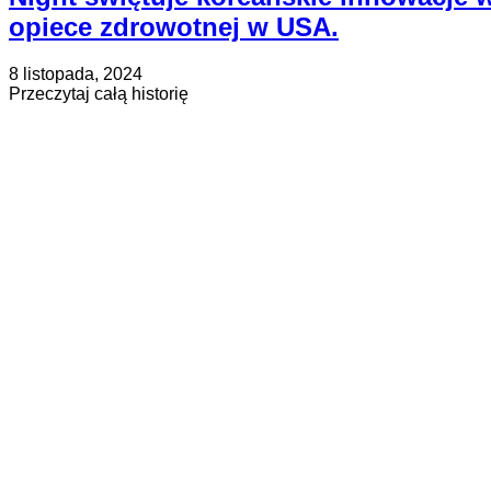
opiece zdrowotnej w USA.
Opublikowano
Zaktualizowano
8 listopada, 2024
na
na
about
Przeczytaj całą historię
30
Siła
maja,
połączeń:
2025
KHIDI’s
Medical
Korea
Night
świętuje
koreańskie
innowacje
w
opiece
zdrowotnej
w
USA.