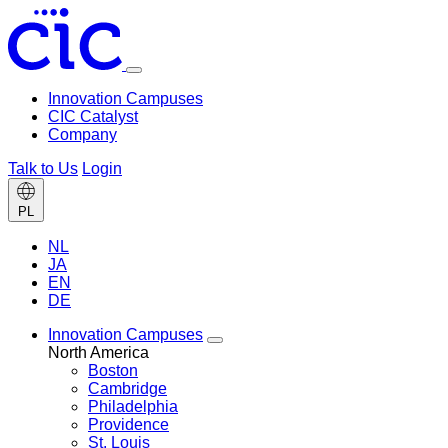
Toggle
menu
Innovation Campuses
CIC Catalyst
Company
Talk to Us
Login
Change
PL
language
NL
JA
EN
DE
Innovation Campuses
Toggle
North America
Innovation
Boston
Campuses
Cambridge
menu
Philadelphia
Providence
St. Louis