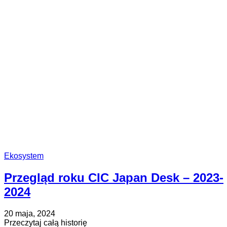
dla
innowatorów
opieki
zdrowotnej
Ekosystem
Przegląd roku CIC Japan Desk – 2023-
2024
Opublikowano
Zaktualizowano
20 maja, 2024
na
na
about
Przeczytaj całą historię