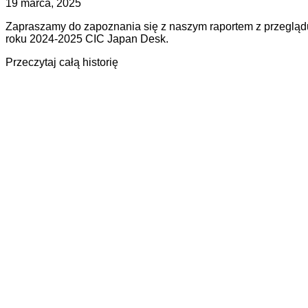
Opublikowano
Zaktualizowano
19 marca, 2025
na
na
Zapraszamy do zapoznania się z naszym raportem z przegląd
19
roku 2024-2025 CIC Japan Desk.
marca,
2025
about
Przeczytaj całą historię
CIC
Japan
Desk
–
przegląd
roku
–
2024-
2025