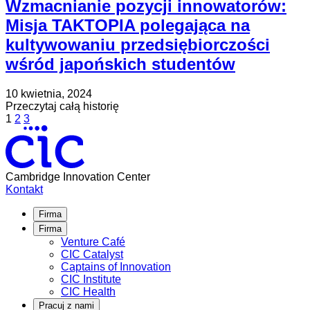
Wzmacnianie pozycji innowatorów:
Misja TAKTOPIA polegająca na
kultywowaniu przedsiębiorczości
wśród japońskich studentów
Opublikowano
Zaktualizowano
10 kwietnia, 2024
na
na
about
Przeczytaj całą historię
Posts
Strona
Strona
Strona
9
Wzmacnianie
1
2
3
lipca,
pozycji
pagination
2024
innowatorów:
Misja
TAKTOPIA
Cambridge Innovation Center
polegająca
Kontakt
na
kultywowaniu
Firma
przedsiębiorczości
Firma
wśród
Venture Café
japońskich
CIC Catalyst
studentów
Captains of Innovation
CIC Institute
CIC Health
Pracuj z nami