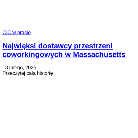
CIC w prasie
Najwięksi dostawcy przestrzeni
coworkingowych w Massachusetts
Opublikowano
Zaktualizowano
13 lutego, 2025
na
na
about
Przeczytaj całą historię
18
Najwięksi
lutego,
dostawcy
2025
przestrzeni
coworkingowych
w
Massachusetts