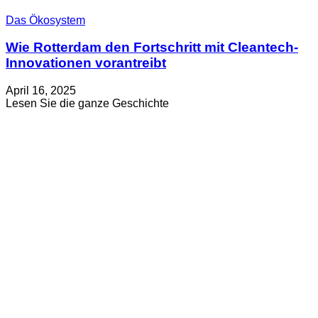
Das Ökosystem
Wie Rotterdam den Fortschritt mit Cleantech-
Innovationen vorantreibt
Verfasst
Aktualisiert
April 16, 2025
am
am
about
Lesen Sie die ganze Geschichte
Mai
Wie
29,
Rotterdam
2025
den
Fortschritt
mit
Cleantech-
Innovationen
vorantreibt