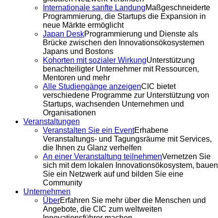
Internationale sanfte Landung
Maßgeschneiderte
Programmierung, die Startups die Expansion in
neue Märkte ermöglicht
Japan Desk
Programmierung und Dienste als
Brücke zwischen den Innovationsökosystemen
Japans und Bostons
Kohorten mit sozialer Wirkung
Unterstützung
benachteiligter Unternehmer mit Ressourcen,
Mentoren und mehr
Alle Studiengänge anzeigen
CIC bietet
verschiedene Programme zur Unterstützung von
Startups, wachsenden Unternehmen und
Organisationen
Veranstaltungen
Veranstalten Sie ein Event
Erhabene
Veranstaltungs- und Tagungsräume mit Services,
die Ihnen zu Glanz verhelfen
An einer Veranstaltung teilnehmen
Vernetzen Sie
sich mit dem lokalen Innovationsökosystem, bauen
Sie ein Netzwerk auf und bilden Sie eine
Community
Unternehmen
Über
Erfahren Sie mehr über die Menschen und
Angebote, die CIC zum weltweiten
Innovationsführer machen