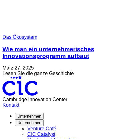
Das Ökosystem
Wie man ein unternehmerisches
Innovationsprogramm aufbaut
Verfasst
Aktualisiert
März 27, 2025
am
am
about
Lesen Sie die ganze Geschichte
April
Wie
2,
man
2025
ein
unternehmerisches
Cambridge Innovation Center
Innovationsprogramm
Kontakt
aufbaut
Unternehmen
Unternehmen
Venture Café
CIC Catalyst