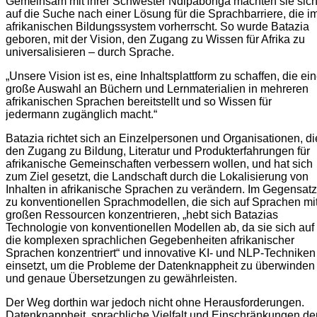
Gemeinsam mit ihrer Schwester Ndipabonga machten sie sic
auf die Suche nach einer Lösung für die Sprachbarriere, die i
afrikanischen Bildungssystem vorherrscht. So wurde Batazia
geboren, mit der Vision, den Zugang zu Wissen für Afrika zu
universalisieren – durch Sprache.
„Unsere Vision ist es, eine Inhaltsplattform zu schaffen, die ei
große Auswahl an Büchern und Lernmaterialien in mehreren
afrikanischen Sprachen bereitstellt und so Wissen für
jedermann zugänglich macht.“
Batazia richtet sich an Einzelpersonen und Organisationen, di
den Zugang zu Bildung, Literatur und Produkterfahrungen für
afrikanische Gemeinschaften verbessern wollen, und hat sich
zum Ziel gesetzt, die Landschaft durch die Lokalisierung von
Inhalten in afrikanische Sprachen zu verändern. Im Gegensatz
zu konventionellen Sprachmodellen, die sich auf Sprachen mi
großen Ressourcen konzentrieren, „hebt sich Batazias
Technologie von konventionellen Modellen ab, da sie sich auf
die komplexen sprachlichen Gegebenheiten afrikanischer
Sprachen konzentriert“ und innovative KI- und NLP-Techniken
einsetzt, um die Probleme der Datenknappheit zu überwinden
und genaue Übersetzungen zu gewährleisten.
Der Weg dorthin war jedoch nicht ohne Herausforderungen.
Datenknappheit, sprachliche Vielfalt und Einschränkungen de