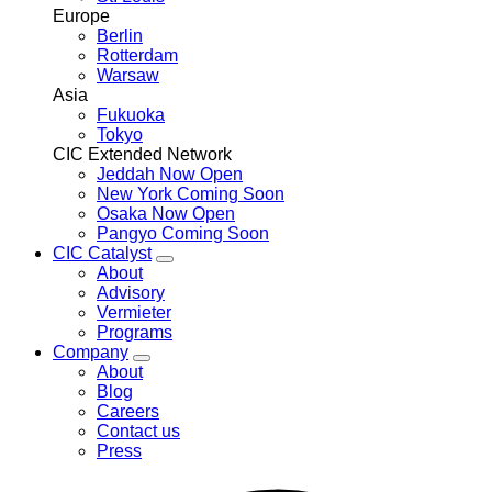
Europe
Berlin
Rotterdam
Warsaw
Asia
Fukuoka
Tokyo
CIC Extended Network
Jeddah
Now Open
New York
Coming Soon
Osaka
Now Open
Pangyo
Coming Soon
CIC Catalyst
Toggle
About
CIC
Advisory
Catalyst
Vermieter
menu
Programs
Company
Toggle
About
Company
Blog
menu
Careers
Contact us
Press