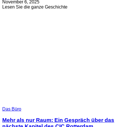
Verfasst
Aktualisiert
November 6, 2025
am
am
about
Lesen Sie die ganze Geschichte
November
Der
13,
CIC
2025
Berlin
Campus
feiert
ein
Jahr
Deep
Tech
Innovationen
und
eröffnet
den
#ai_berlin
hub
Das Büro
Mehr als nur Raum: Ein Gespräch über das
nächste Kapitel des CIC Rotterdam