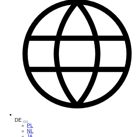
DE
Toggle
PL
language
NL
menu
JA