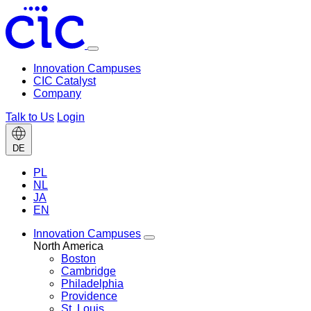
Toggle
menu
Innovation Campuses
CIC Catalyst
Company
Talk to Us
Login
Change
DE
language
PL
NL
JA
EN
Innovation Campuses
Toggle
North America
Innovation
Boston
Campuses
Cambridge
menu
Philadelphia
Providence
St. Louis