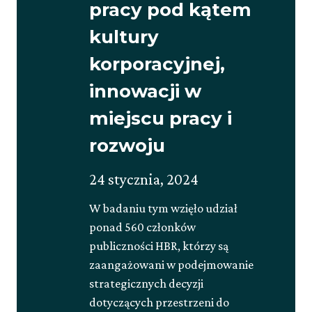
pracy pod kątem
kultury
korporacyjnej,
innowacji w
miejscu pracy i
rozwoju
Opublikowano
Zaktualizowano
24 stycznia, 2024
na
na
W badaniu tym wzięło udział
30
ponad 560 członków
maja,
publiczności HBR, którzy są
2025
zaangażowani w podejmowanie
strategicznych decyzji
dotyczących przestrzeni do