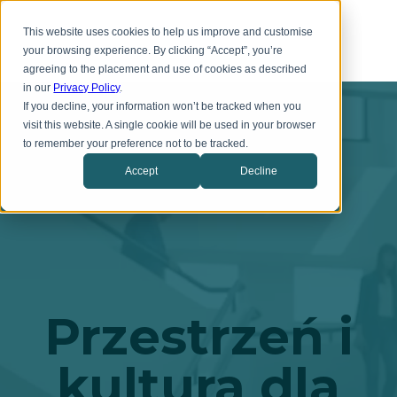
Przejdź
Toggl
do
This website uses cookies to help us improve and customise
menu
głównej
your browsing experience. By clicking “Accept”, you’re
treści
agreeing to the placement and use of cookies as described
in our
Privacy Policy
.
If you decline, your information won’t be tracked when you
visit this website. A single cookie will be used in your browser
to remember your preference not to be tracked.
Accept
Decline
Przestrzeń i
kultura dla