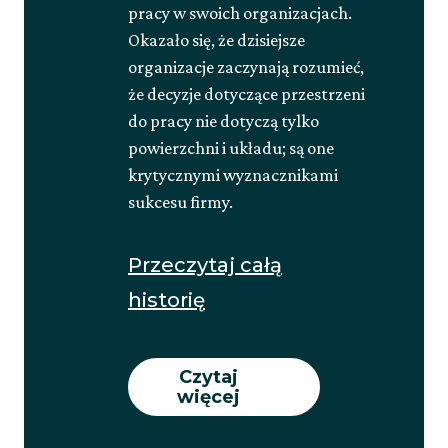
pracy w swoich organizacjach.
Okazało się, że dzisiejsze
organizacje zaczynają rozumieć,
że decyzje dotyczące przestrzeni
do pracy nie dotyczą tylko
powierzchni i układu; są one
krytycznymi wyznacznikami
sukcesu firmy.
Przeczytaj całą
about
historię
Przedefiniowanie
przestrzeni
Czytaj
więcej
do
pracy