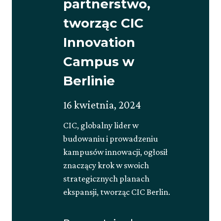
partnerstwo,
tworząc CIC
Innovation
Campus w
Berlinie
Opublikowano
Zaktualizowano
16 kwietnia, 2024
na
na
CIC, globalny lider w
30
budowaniu i prowadzeniu
maja,
kampusów innowacji, ogłosił
2025
znaczący krok w swoich
strategicznych planach
ekspansji, tworząc CIC Berlin.