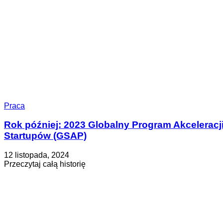
Praca
Rok później: 2023 Globalny Program Akceleracj
Startupów (GSAP)
Opublikowano
Zaktualizowano
12 listopada, 2024
na
na
about
Przeczytaj całą historię
30
Rok
maja,
później:
2025
2023
Globalny
Program
Akceleracji