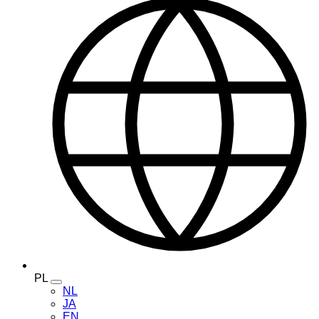
PL
Toggle
NL
language
JA
menu
EN