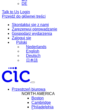
DE
Talk to Us
Login
Przejdź do głównej treści
Skontaktuj się z nami
Zarezerwuj oprowadzanie
Gospodarz wydarzenia
Zaloguj się
Polski
Nederlands
English
Deutsch
日本語
Przestrzeń biurowa
NORTH AMERICA
Boston
Cambridge
Philadelphia