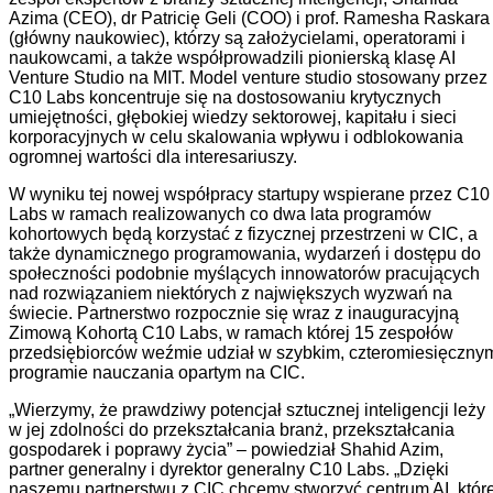
Azima (CEO), dr Patricię Geli (COO) i prof. Ramesha Raskara
(główny naukowiec), którzy są założycielami, operatorami i
naukowcami, a także współprowadzili pionierską klasę AI
Venture Studio na MIT. Model venture studio stosowany przez
C10 Labs koncentruje się na dostosowaniu krytycznych
umiejętności, głębokiej wiedzy sektorowej, kapitału i sieci
korporacyjnych w celu skalowania wpływu i odblokowania
ogromnej wartości dla interesariuszy.
W wyniku tej nowej współpracy startupy wspierane przez C10
Labs w ramach realizowanych co dwa lata programów
kohortowych będą korzystać z fizycznej przestrzeni w CIC, a
także dynamicznego programowania, wydarzeń i dostępu do
społeczności podobnie myślących innowatorów pracujących
nad rozwiązaniem niektórych z największych wyzwań na
świecie. Partnerstwo rozpocznie się wraz z inauguracyjną
Zimową Kohortą C10 Labs, w ramach której 15 zespołów
przedsiębiorców weźmie udział w szybkim, czteromiesięczny
programie nauczania opartym na CIC.
„Wierzymy, że prawdziwy potencjał sztucznej inteligencji leży
w jej zdolności do przekształcania branż, przekształcania
gospodarek i poprawy życia” – powiedział Shahid Azim,
partner generalny i dyrektor generalny C10 Labs. „Dzięki
naszemu partnerstwu z CIC chcemy stworzyć centrum AI, któr