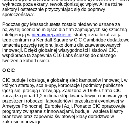
wykracza poza ekrany, rewolucjonizując wpływ AI na różne
sektory i ostatecznie przyczyniając się do poprawy
społeczeństwa”.
Podczas gdy Massachusetts zostało niedawno uznane za
najwyżej oceniane miejsce dla firm zajmujących się sztuczną
inteligencją w
niedawnej ankiecie
, strategiczna lokalizacja
tego centrum na Kendall Square w CIC Cambridge dodatkow
umacnia pozycję regionu jako domu dla zaawansowanych
innowacji. Dzięki globalnej wiarygodności i śladowi CIC,
współpraca ta zapewnia C10 Labs ścieżkę do dalszego
tworzenia kohort i sieci.
O CIC
CIC buduje i obsługuje globalną sieć kampusów innowacji, w
których startupy, scale-upy, korporacje i podmioty publiczne
łączą się, pracują i rozwijają. Założona w 1999 r. firma CIC
zarządza ponad 1,2 miliona stóp kwadratowych innowacyjnej
przestrzeni roboczej, laboratoriów i przestrzeni eventowej w
Ameryce Północnej, Europie i Azji. Ponadto CIC opracowuje
programy związane z innowacjami, buduje i wspiera klastry
branżowe oraz zapewnia światowej klasy doradztwo w
zakresie innowacji.