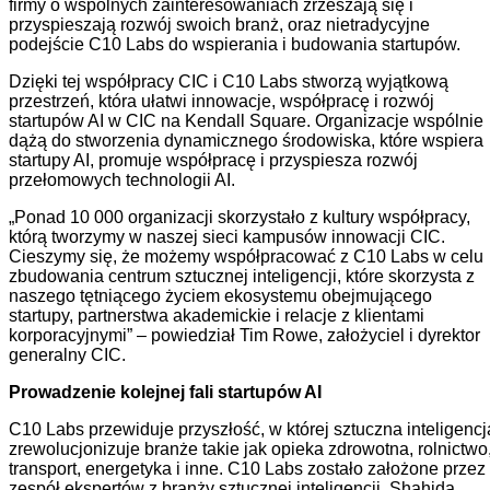
firmy o wspólnych zainteresowaniach zrzeszają się i
przyspieszają rozwój swoich branż, oraz nietradycyjne
podejście C10 Labs do wspierania i budowania startupów.
Dzięki tej współpracy CIC i C10 Labs stworzą wyjątkową
przestrzeń, która ułatwi innowacje, współpracę i rozwój
startupów AI w CIC na Kendall Square. Organizacje wspólnie
dążą do stworzenia dynamicznego środowiska, które wspiera
startupy AI, promuje współpracę i przyspiesza rozwój
przełomowych technologii AI.
„Ponad 10 000 organizacji skorzystało z kultury współpracy,
którą tworzymy w naszej sieci kampusów innowacji CIC.
Cieszymy się, że możemy współpracować z C10 Labs w celu
zbudowania centrum sztucznej inteligencji, które skorzysta z
naszego tętniącego życiem ekosystemu obejmującego
startupy, partnerstwa akademickie i relacje z klientami
korporacyjnymi” – powiedział Tim Rowe, założyciel i dyrektor
generalny CIC.
Prowadzenie kolejnej fali startupów AI
C10 Labs przewiduje przyszłość, w której sztuczna inteligencj
zrewolucjonizuje branże takie jak opieka zdrowotna, rolnictwo
transport, energetyka i inne. C10 Labs zostało założone przez
zespół ekspertów z branży sztucznej inteligencji, Shahida