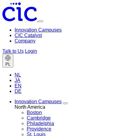
Toggle
menu
Innovation Campuses
CIC Catalyst
Company
Talk to Us
Login
Change
PL
language
NL
JA
EN
DE
Innovation Campuses
Toggle
North America
Innovation
Boston
Campuses
Cambridge
menu
Philadelphia
Providence
St. Louis