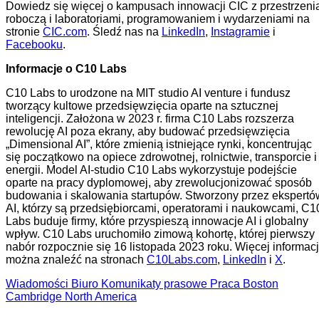
Dowiedz się więcej o kampusach innowacji CIC z przestrzeni
roboczą i laboratoriami, programowaniem i wydarzeniami na
stronie
CIC.com
. Śledź nas na
LinkedIn
,
Instagramie
i
Facebooku
.
Informacje o C10 Labs
C10 Labs to urodzone na MIT studio AI venture i fundusz
tworzący kultowe przedsięwzięcia oparte na sztucznej
inteligencji. Założona w 2023 r. firma C10 Labs rozszerza
rewolucję AI poza ekrany, aby budować przedsięwzięcia
„Dimensional AI”, które zmienią istniejące rynki, koncentrując
się początkowo na opiece zdrowotnej, rolnictwie, transporcie i
energii. Model AI-studio C10 Labs wykorzystuje podejście
oparte na pracy dyplomowej, aby zrewolucjonizować sposób
budowania i skalowania startupów. Stworzony przez ekspertó
AI, którzy są przedsiębiorcami, operatorami i naukowcami, C1
Labs buduje firmy, które przyspieszą innowacje AI i globalny
wpływ. C10 Labs uruchomiło zimową kohortę, której pierwszy
nabór rozpocznie się 16 listopada 2023 roku. Więcej informacj
można znaleźć na stronach
C10Labs.com
,
LinkedIn
i
X
.
Wiadomości
Biuro
Komunikaty prasowe
Praca
Boston
Cambridge
North America