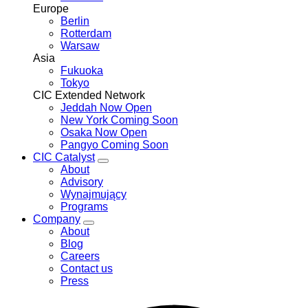
Europe
Berlin
Rotterdam
Warsaw
Asia
Fukuoka
Tokyo
CIC Extended Network
Jeddah
Now Open
New York
Coming Soon
Osaka
Now Open
Pangyo
Coming Soon
CIC Catalyst
Toggle
About
CIC
Advisory
Catalyst
Wynajmujący
menu
Programs
Company
Toggle
About
Company
Blog
menu
Careers
Contact us
Press