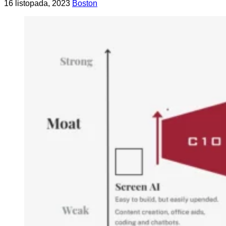
Opublikowano
Zaktualizowano
16 listopada, 2023
Boston
na
na
30
maja,
2025