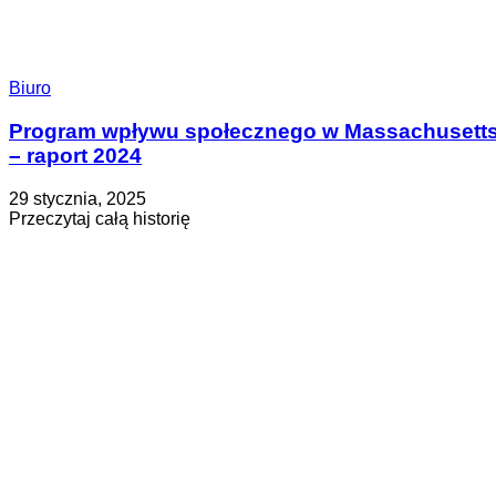
Biuro
Program wpływu społecznego w Massachusett
– raport 2024
Opublikowano
Zaktualizowano
29 stycznia, 2025
na
na
about
Przeczytaj całą historię
29
Program
stycznia,
wpływu
2025
społecznego
w
Massachusetts
–
raport
2024