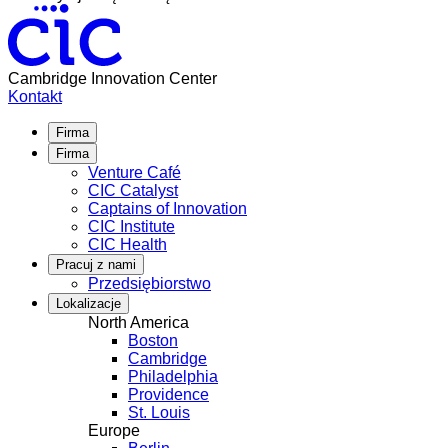
30
Siła
maja,
połączeń:
2025
KHIDI’s
Medical
Cambridge Innovation Center
Korea
Kontakt
Night
świętuje
Firma
koreańskie
Firma
innowacje
Venture Café
w
CIC Catalyst
opiece
Captains of Innovation
zdrowotnej
CIC Institute
w
CIC Health
USA.
Pracuj z nami
Przedsiębiorstwo
Lokalizacje
North America
Boston
Cambridge
Philadelphia
Providence
St. Louis
Europe