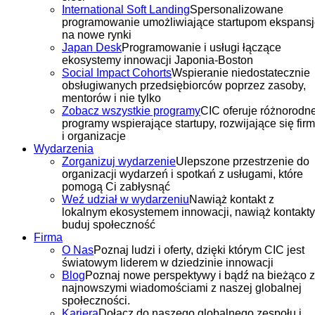
International Soft Landing
Spersonalizowane
programowanie umożliwiające startupom ekspans
na nowe rynki
Japan Desk
Programowanie i usługi łączące
ekosystemy innowacji Japonia-Boston
Social Impact Cohorts
Wspieranie niedostatecznie
obsługiwanych przedsiębiorców poprzez zasoby,
mentorów i nie tylko
Zobacz wszystkie programy
CIC oferuje różnorodn
programy wspierające startupy, rozwijające się fir
i organizacje
Wydarzenia
Zorganizuj wydarzenie
Ulepszone przestrzenie do
organizacji wydarzeń i spotkań z usługami, które
pomogą Ci zabłysnąć
Weź udział w wydarzeniu
Nawiąż kontakt z
lokalnym ekosystemem innowacji, nawiąż kontakty
buduj społeczność
Firma
O Nas
Poznaj ludzi i oferty, dzięki którym CIC jest
światowym liderem w dziedzinie innowacji
Blog
Poznaj nowe perspektywy i bądź na bieżąco z
najnowszymi wiadomościami z naszej globalnej
społeczności.
Kariera
Dołącz do naszego globalnego zespołu i