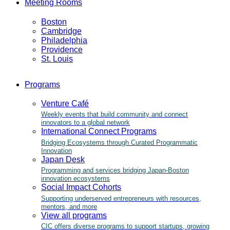
Meeting Rooms
Boston
Cambridge
Philadelphia
Providence
St. Louis
Programs
Venture Café
Weekly events that build community and connect
innovators to a global network
International Connect Programs
Bridging Ecosystems through Curated Programmatic
Innovation
Japan Desk
Programming and services bridging Japan-Boston
innovation ecosystems
Social Impact Cohorts
Supporting underserved entrepreneurs with resources,
mentors, and more
View all programs
CIC offers diverse programs to support startups, growing