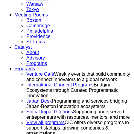
Warsaw
Tokyo
Meeting Rooms
Boston
Cambridge
Philadelphia
Providence
St. Louis
Catalyst
About
Advisory
Programs
Programs
Venture Café
Weekly events that build community
and connect innovators to a global network
International Connect Programs
Bridging
Ecosystems through Curated Programmatic
Innovation
Japan Desk
Programming and services bridging
Japan-Boston innovation ecosystems
Social Impact Cohorts
Supporting underserved
entrepreneurs with resources, mentors, and more
View all programs
CIC offers diverse programs to
support startups, growing companies &
organizations