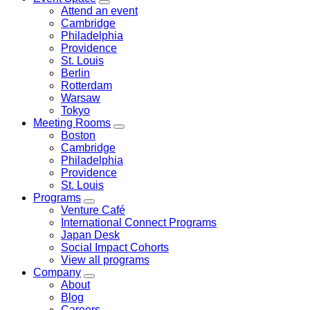
menu
Toggle
Attend an event
Event
Cambridge
Space
Philadelphia
menu
Providence
St. Louis
Berlin
Rotterdam
Warsaw
Tokyo
Meeting Rooms
Toggle
Boston
Meeting
Cambridge
Rooms
Philadelphia
menu
Providence
St. Louis
Programs
Toggle
Venture Café
Programs
International Connect Programs
menu
Japan Desk
Social Impact Cohorts
View all programs
Company
Toggle
About
Company
Blog
menu
Careers