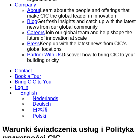
Company
About
Learn about the people and offerings that
make CIC the global leader in innovation
Blog
Get fresh insights and catch up with the latest
news from our global community
Careers
Join our global team and help shape the
future of innovation at scale
Press
Keep up with the latest news from CIC’s
global locations
Partner With Us
Discover how to bring CIC to your
building or city
Contact
Book a Tour
Bring CIC to You
Log In
English
Nederlands
Deutsch
日本語
Polski
Warunki świadczenia usług i Polityka
prywatności CIC