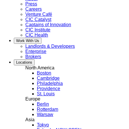
Press
Careers
Venture Café
CIC Catalyst
Captains of Innovation
CIC Institute
CIC Health
Work With Us
Landlords & Developers
Enterprise
Brokers
Locations
North America
Boston
Cambridge
Philadelphia
Providence
St. Louis
Europe
Berlin
Rotterdam
Warsaw
Asia
Tokyo