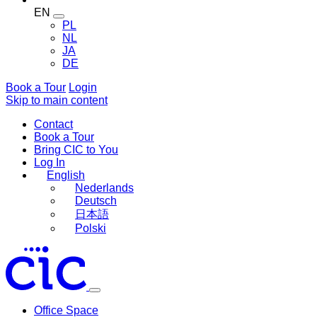
EN
Toggle
PL
language
NL
menu
JA
DE
Book a Tour
Login
Skip to main content
Contact
Book a Tour
Bring CIC to You
Log In
English
Nederlands
Deutsch
日本語
Polski
Office Space