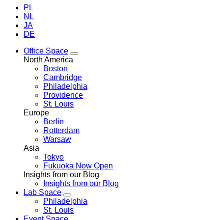
PL
NL
JA
DE
Office Space
Toggle
North America
Office
Boston
Space
Cambridge
menu
Philadelphia
Providence
St. Louis
Europe
Berlin
Rotterdam
Warsaw
Asia
Tokyo
Fukuoka
Now Open
Insights from our Blog
Insights from our Blog
Lab Space
Toggle
Philadelphia
Lab
St. Louis
Space
Event Space