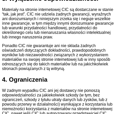
Materiały na stronie internetowej CIC są dostarczane w stanie
“tak, jak jest”. CIC nie udziela żadnych gwarancji, wyraźnych
ani dorozumianych i niniejszym zrzeka się i neguje wszelkie
inne gwarancje, w tym między innymi dorozumiane gwarancje
lub warunki przydatności handlowej, przydatności do
określonego celu lub nienaruszania własności intelektualnej
lub innego naruszenia praw.
Ponadto CIC nie gwarantuje ani nie składa żadnych
oświadczeń dotyczących dokładności, prawdopodobnych
wyników lub niezawodności związanych z wykorzystaniem
materiałów na swojej stronie internetowej lub w inny sposób
odnoszących się do takich materiałów lub na jakichkolwiek
stronach powiązanych z tą witryną.
4. Ograniczenia
W żadnym wypadku CIC ani jej dostawcy nie ponoszą
odpowiedzialności za jakiekolwiek szkody (w tym, bez
ograniczeń, szkody z tytułu utraty danych lub zysków, lub z
powodu przerwy w działalności) wynikające z korzystania lub
niemożności korzystania z materiałów na stronie internetowej
CIC, nawet jeśli CIC lub autoryzowany przedstawiciel CIC